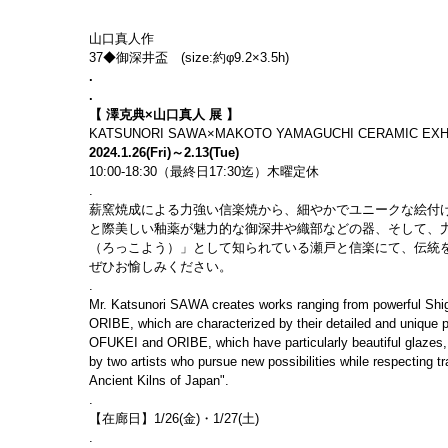
山口真人作
37◆御深井盃　(size:約φ9.2×3.5h)
.
.
【 澤克典×山口真人 展 】
KATSUNORI SAWA×MAKOTO YAMAGUCHI CERAMIC EXH
2024.1.26(Fri)～2.13(Tue)
10:00-18:30（最終日17:30迄）木曜定休
.
薪窯焼成による力強い信楽焼から、細やかでユニークな絵付
と際美しい釉薬が魅力的な御深井や織部などの器、そして、
（ろっこよう）」として知られている瀬戸と信楽にて、伝統
ぜひお愉しみください。
.
Mr. Katsunori SAWA creates works ranging from powerful Shi
ORIBE, which are characterized by their detailed and uniqu
OFUKEI and ORIBE, which have particularly beautiful glazes, a
by two artists who pursue new possibilities while respecting
Ancient Kilns of Japan".
.
【在廊日】1/26(金)・1/27(土)
.