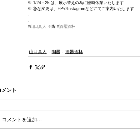
※ 1/24・25 は、展示替えの為に臨時休業いたします
※ 急な変更は、HPやInstagramなどにてご案内いたします
.
.
#山口真人
 ＃陶 
#酒器酒杯
山口真人
陶器
酒器酒杯
コメント
コメントを追加…