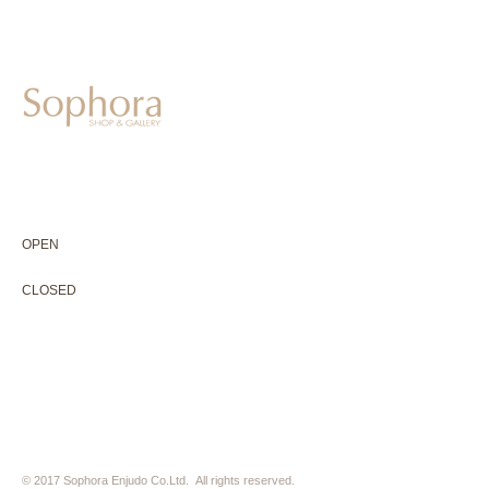
604-0931
京都市中京区二条通寺町東入ル榎木町77-1 延寿堂ビル1F
075-211-5552
enjyudo-gallery@sophora.jp
OPEN 10:00-18:30（展覧会最終日17:30迄）
OPEN
10:00-18:30（Last day of exhibition -17:30）
CLOSED 木曜定休・水曜不定休
CLOSED
Thursday +Wednesday, irregularly
※ 駐車場はございません。近隣のコインパーキングをご利用下さい
※ HP内の全ての写真の無断転用・無断転載は、禁止いたします
© 2017 Sophora Enjudo Co.Ltd. All rights reserved.