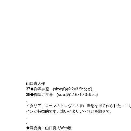
山口真人作
37◆御深井盃　(size:約φ9.2×3.5hなど)
38◆御深井注器　(size:約17.6×10.3×9.5h)
.
イタリア、ローマのトレヴィの泉に着想を得て作られた、こ
インが特徴的です。遠いイタリアへ想いを馳せて。
.
.
◆澤克典・山口真人Web展