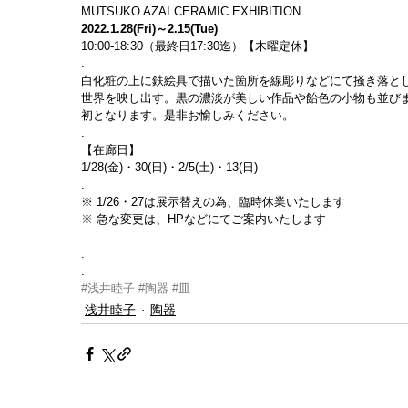
MUTSUKO AZAI CERAMIC EXHIBITION
2022.1.28(Fri)～2.15(Tue)
10:00-18:30（最終日17:30迄）【木曜定休】
.
白化粧の上に鉄絵具で描いた箇所を線彫りなどにて掻き落と
世界を映し出す。黒の濃淡が美しい作品や飴色の小物も並び
初となります。是非お愉しみください。
.
【在廊日】
1/28(金)・30(日)・2/5(土)・13(日)
.
※ 1/26・27は展示替えの為、臨時休業いたします
※ 急な変更は、HPなどにてご案内いたします
.
.
.
#浅井睦子
#陶器
#皿
浅井睦子
陶器