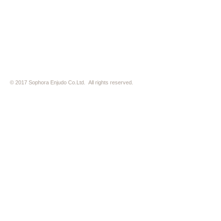
※ 駐車場はございません。近隣のコインパーキングをご利用下さい
※ HP内の全ての写真の無断転用・無断転載は、禁止いたします
© 2017 Sophora Enjudo Co.Ltd. All rights reserved.