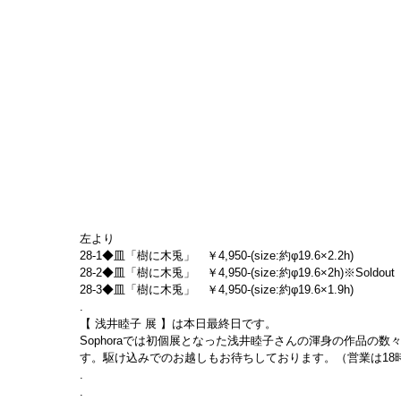
左より
28-1◆皿「樹に木兎」　￥4,950-(size:約φ19.6×2.2h)
28-2◆皿「樹に木兎」　￥4,950-(size:約φ19.6×2h)※Soldout
28-3◆皿「樹に木兎」　￥4,950-(size:約φ19.6×1.9h)
.
【 浅井睦子 展 】は本日最終日です。
Sophoraでは初個展となった浅井睦子さんの渾身の作品の
す。駆け込みでのお越しもお待ちしております。（営業は18
.
.