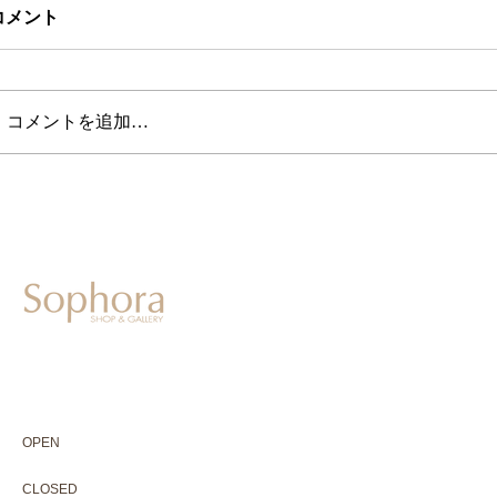
コメント
コメントを追加…
604-0931
京都市中京区二条通寺町東入ル榎木町77-1 延寿堂ビル1F
075-211-5552
enjyudo-gallery@sophora.jp
OPEN 10:00-18:30（展覧会最終日17:30迄）
OPEN
10:00-18:30（Last day of exhibition -17:30）
CLOSED 木曜定休・水曜不定休
CLOSED
Thursday +Wednesday, irregularly