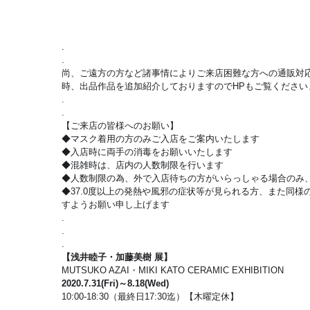
.
.
尚、ご遠方の方など諸事情によりご来店困難な方への通販対
時、出品作品を追加紹介しておりますのでHPもご覧ください
.
.
【ご来店の皆様へのお願い】
◆マスク着用の方のみご入店をご案内いたします
◆入店時に両手の消毒をお願いいたします
◆混雑時は、店内の人数制限を行います
◆人数制限の為、外で入店待ちの方がいらっしゃる場合のみ、
◆37.0度以上の発熱や風邪の症状等が見られる方、また同様の
すようお願い申し上げます
.
.
.
【浅井睦子・加藤美樹 展】
MUTSUKO AZAI・MIKI KATO CERAMIC EXHIBITION
2020.7.31(Fri)～8.18(Wed)
10:00-18:30（最終日17:30迄）【木曜定休】
.