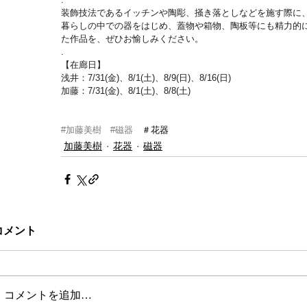
装飾技法であるイッチンや陶彫、掻き落としなどを施す際に
暮らしの中での器をはじめ、蓋物や箱物、陶板等にも精力的
た作品を、ぜひお愉しみください。
.
【在廊日】
浅井：7/31(金)、8/1(土)、8/9(日)、8/16(日)
加藤：7/31(金)、8/1(土)、8/8(土)
#加藤美樹
#磁器
　＃花器
加藤美樹
花器
磁器
コメント
コメントを追加…