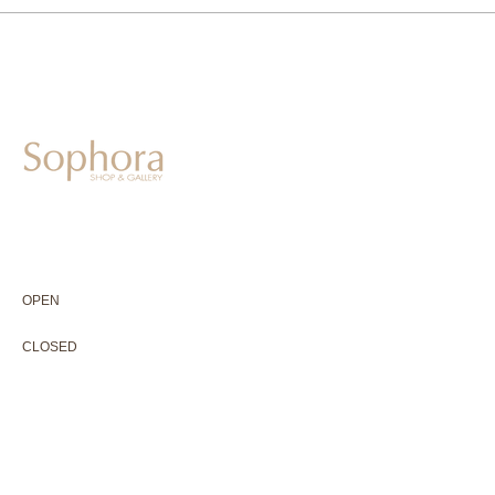
604-0931
京都市中京区二条通寺町東入ル榎木町77-1 延寿堂ビル1F
075-211-5552
enjyudo-gallery@sophora.jp
OPEN 10:00-18:30（展覧会最終日17:30迄）
OPEN
10:00-18:30（Last day of exhibition -17:30）
CLOSED 木曜定休・水曜不定休
CLOSED
Thursday +Wednesday, irregularly
※ 駐車場はございません。近隣のコインパーキングをご利用下さい
※ HP内の全ての写真の無断転用・無断転載は、禁止いたします