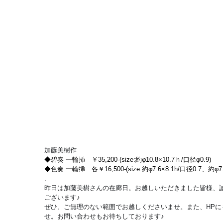
加藤美樹作
◆碧奏 一輪挿　￥35,200-(size:約φ10.8×10.7ｈ/口径φ0.9)
◆色奏 一輪挿　各￥16,500-(size:約φ7.6×8.1h/口径0.7、約φ7.6
.
昨日は加藤美樹さんの在廊日。お越しいただきました皆様、
ございます♪
ぜひ、ご無理のない範囲でお越しくださいませ。また、HP
せ。お問い合わせもお待ちしております♪