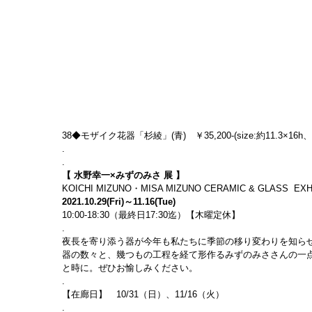
38◆モザイク花器「杉綾」(青)　￥35,200-(size:約11.3×16h、
.
.
【 水野幸一×みずのみさ 展 】
KOICHI MIZUNO・MISA MIZUNO CERAMIC & GLASS  EXH
2021.10.29(Fri)～11.16(Tue)
10:00-18:30（最終日17:30迄）【木曜定休】
.
夜長を寄り添う器が今年も私たちに季節の移り変わりを知ら
器の数々と、幾つもの工程を経て形作るみずのみささんの一
と時に。ぜひお愉しみください。
.
【在廊日】　10/31（日）、11/16（火）
.