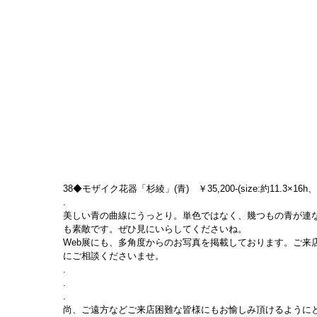
38◆モザイク花器「杉綾」(青)　￥35,200-(size:約11.3×16h、
.
美しい青の曲線にうっとり。単色ではなく、幾つもの青が連
も素敵です。ぜひ見にいらしてくださいね。
Web展にも、多角度からのお写真を掲載しております。ご来
にご相談くださいませ。
.
.
.
尚、ご遠方などご来店困難な皆様にもお愉しみ頂けるようにと