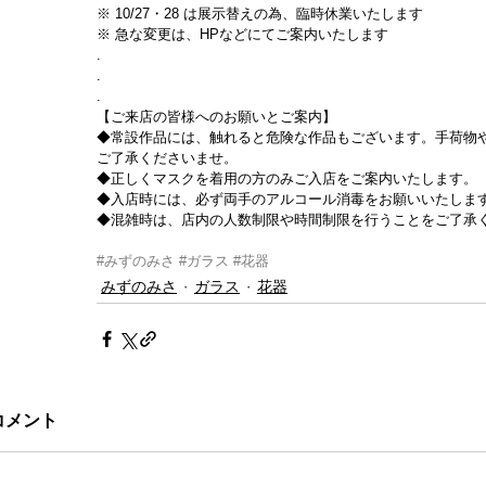
※ 10/27・28 は展示替えの為、臨時休業いたします
※ 急な変更は、HPなどにてご案内いたします
.
.
.
【ご来店の皆様へのお願いとご案内】
◆常設作品には、触れると危険な作品もございます。手荷物
ご了承くださいませ。
◆正しくマスクを着用の方のみご入店をご案内いたします。
◆入店時には、必ず両手のアルコール消毒をお願いいたしま
◆混雑時は、店内の人数制限や時間制限を行うことをご了承く
#みずのみさ
#ガラス
#花器
みずのみさ
ガラス
花器
コメント