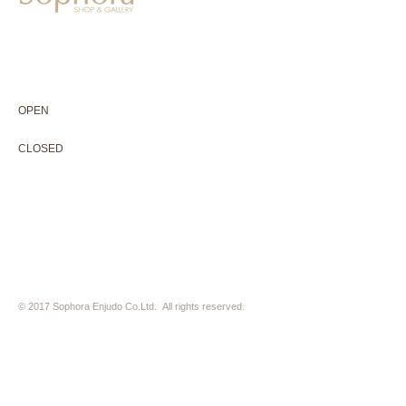
604-0931
京都市中京区二条通寺町東入ル榎木町77-1 延寿堂ビル1F
075-211-5552
enjyudo-gallery@sophora.jp
OPEN 10:00-18:30（展覧会最終日17:30迄）
OPEN
10:00-18:30（Last day of exhibition -17:30）
CLOSED 木曜定休・水曜不定休
CLOSED
Thursday +Wednesday, irregularly
※ 駐車場はございません。近隣のコインパーキングをご利用下さい
※ HP内の全ての写真の無断転用・無断転載は、禁止いたします
© 2017 Sophora Enjudo Co.Ltd. All rights reserved.