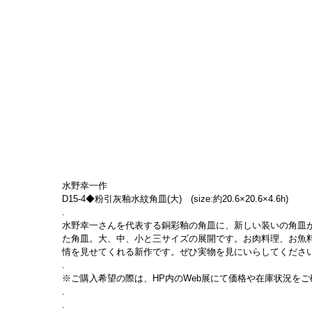
水野幸一作
D15-4◆粉引灰釉水紋角皿(大)　(size:約20.6×20.6×4.6h)
.
水野幸一さんを代表する銅彩釉の角皿に、新しい装いの角皿
た角皿。大、中、小と三サイズの展開です。お肉料理、お魚
情を見せてくれる新作です。ぜひ実物を見にいらしてくださ
.
※ご購入希望の際は、HP内のWeb展にて価格や在庫状況をご確
.
.