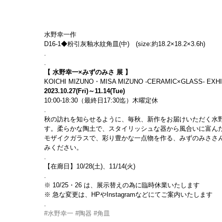
水野幸一作
D16-1◆粉引灰釉水紋角皿(中)　(size:約18.2×18.2×3.6h)
.
.
【 水野幸一×みずのみさ 展 】
KOICHI MIZUNO・MISA MIZUNO -CERAMIC×GLASS- EXHI
2023.10.27(Fri)～11.14(Tue)
10:00-18:30（最終日17:30迄）木曜定休
.
秋の訪れを知らせるように、毎秋、新作をお届けいただく水
す。柔らかな陶土で、スタイリッシュな器から風合いに富ん
モザイクガラスで、彩り豊かな一点物を作る、みずのみささ
みください。
.
【在廊日】10/28(土)、11/14(火)
.
※ 10/25・26 は、展示替えの為に臨時休業いたします
※ 急な変更は、HPやInstagramなどにてご案内いたします
.
#水野幸一
#陶器
#角皿