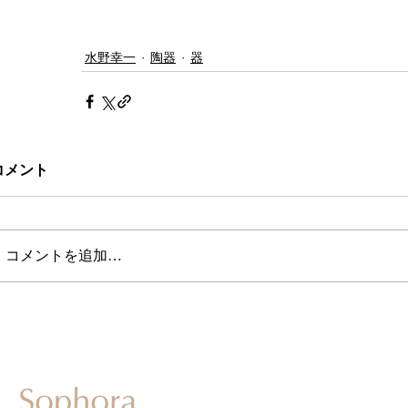
水野幸一
陶器
器
コメント
コメントを追加…