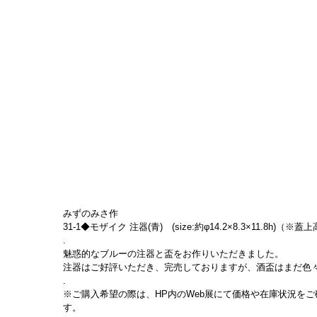
みずのみさ作
31-1◆モザイク 注器(青)　(size:約φ14.2×8.3×11.8h)（※蓋上
.
魅惑的なブルーの注器と盃をお作りいただきました。
注器はご好評いただき、完売しておりますが、酒盃はまだ色
.
※ご購入希望の際は、HP内のWeb展にて価格や在庫状況をご確
す。