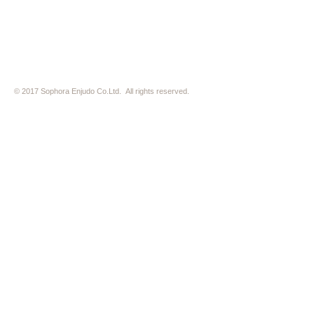
※ HP内の全ての写真の無断転用・無断転載は、禁止いたします
© 2017 Sophora Enjudo Co.Ltd. All rights reserved.