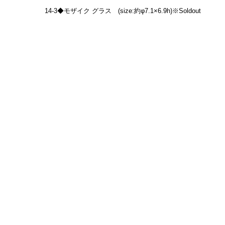
14-3◆モザイク グラス　(size:約φ7.1×6.9h)※Soldout