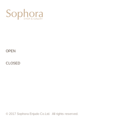
604-0931
京都市中京区二条通寺町東入ル榎木町77-1 延寿堂ビル1F
075-211-5552
enjyudo-gallery@sophora.jp
OPEN 10:00-18:30（展覧会最終日17:30迄）
OPEN
10:00-18:30（Last day of exhibition -17:30）
CLOSED 木曜定休・水曜不定休
CLOSED
Thursday +Wednesday, irregularly
※ 駐車場はございません。近隣のコインパーキングをご利用下さい
※ HP内の全ての写真の無断転用・無断転載は、禁止いたします
© 2017 Sophora Enjudo Co.Ltd. All rights reserved.