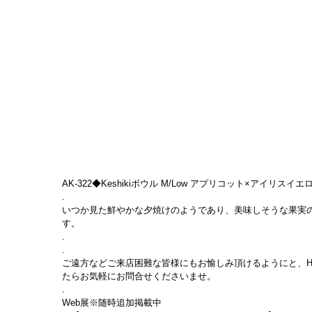
AK-322◆Keshikiボウル M/Low アプリコット×アイリスイエロー　￥17
.
いつか見た鮮やかな夕焼けのようであり、美味しそうな果実
す。
.
.
ご遠方などご来店困難な皆様にもお愉しみ頂けるようにと、H
たらお気軽にお問合せくださいませ。
.
Web展※随時追加掲載中