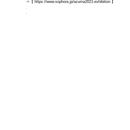
⇒【 https://www.sophora.jp/azuma2021-exhibition 】
.
.