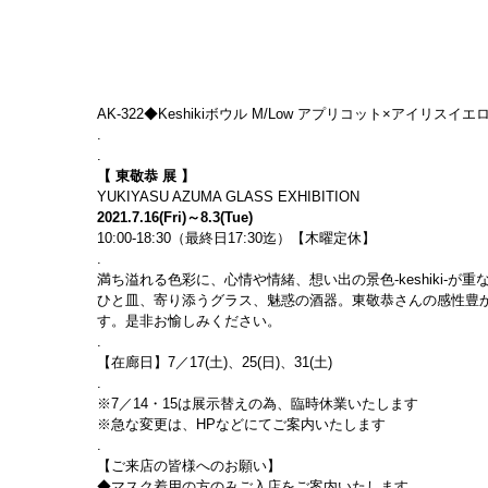
AK-322◆Keshikiボウル M/Low アプリコット×アイリスイエロー　￥17
.
.
【 東敬恭 展 】
YUKIYASU AZUMA GLASS EXHIBITION
2021.7.16(Fri)～8.3(Tue)
10:00-18:30（最終日17:30迄）【木曜定休】
.
満ち溢れる色彩に、心情や情緒、想い出の景色-keshiki-
ひと皿、寄り添うグラス、魅惑の酒器。東敬恭さんの感性豊
す。是非お愉しみください。
.
【在廊日】7／17(土)、25(日)、31(土)
.
※7／14・15は展示替えの為、臨時休業いたします
※急な変更は、HPなどにてご案内いたします
.
【ご来店の皆様へのお願い】
◆マスク着用の方のみご入店をご案内いたします