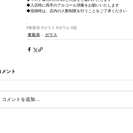
◆入店時に両手のアルコール消毒をお願いいたします
◆混雑時は、店内の人数制限を行うことをご了承ください
.
.
#東敬恭
#ガラス
#ボウル
#器
東敬恭
ガラス
コメント
コメントを追加…