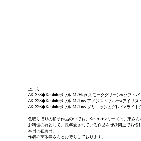
上より
AK-378◆Keshikiボウル M /High スモークグリーン×ソフトバイオレ
AK-328◆Keshikiボウル M /Low アメジストブルー×アイリスイエロー
AK-326◆Keshikiボウル M /Low グリニッシュグレイ×ライトグレイ　
.
色取り取りの硝子作品の中でも、Keshikiシリーズは、東
お料理の器として、長年愛されている作品をぜひ間近でお愉
本日は在廊日。
作者の東敬恭さんとお待ちしております。