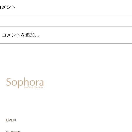
コメント
コメントを追加…
604-0931
京都市中京区二条通寺町東入ル榎木町77-1 延寿堂ビル1F
075-211-5552
enjyudo-gallery@sophora.jp
OPEN 10:00-18:30（展覧会最終日17:30迄）
OPEN
10:00-18:30（Last day of exhibition -17:30）
CLOSED 木曜定休・水曜不定休