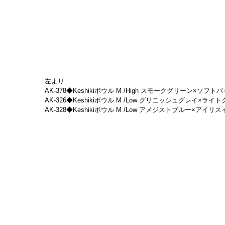
左より
AK-378◆Keshikiボウル M /High スモークグリーン×ソフトバイオレ
AK-326◆Keshikiボウル M /Low グリニッシュグレイ×ライトグレイ　
AK-328◆Keshikiボウル M /Low アメジストブルー×アイリスイエロー