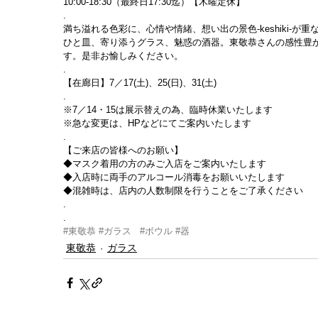
10:00-18:30（最終日17:30迄）【木曜定休】
.
満ち溢れる色彩に、心情や情緒、想い出の景色-keshiki-
ひと皿、寄り添うグラス、魅惑の酒器。東敬恭さんの感性豊
す。是非お愉しみください。
.
【在廊日】7／17(土)、25(日)、31(土)
.
※7／14・15は展示替えの為、臨時休業いたします
※急な変更は、HPなどにてご案内いたします
.
【ご来店の皆様へのお願い】
◆マスク着用の方のみご入店をご案内いたします
◆入店時に両手のアルコール消毒をお願いいたします
◆混雑時は、店内の人数制限を行うことをご了承ください
.
.
#東敬恭
#ガラス
#ボウル
#器
東敬恭
ガラス