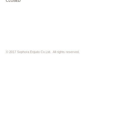
CLOSED
Thursday +Wednesday, irregularly
※ 駐車場はございません。近隣のコインパーキングをご利用下さい
※ HP内の全ての写真の無断転用・無断転載は、禁止いたします
© 2017 Sophora Enjudo Co.Ltd. All rights reserved.