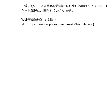
.
ご遠方などご来店困難な皆様にもお愉しみ頂けるようにと、H
たらお気軽にお問合せくださいませ。
.
Web展※随時追加掲載中
⇒【 https://www.sophora.jp/azuma2021-exhibition 】