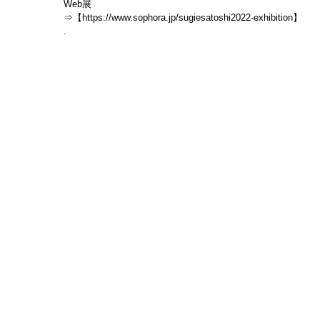
Web展
⇒【https://www.sophora.jp/sugiesatoshi2022-exhibition】
.