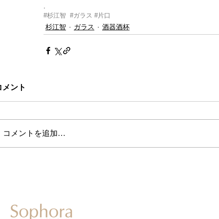
.
#杉江智
#ガラス
#片口
杉江智
ガラス
酒器酒杯
コメント
コメントを追加…