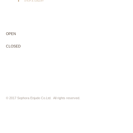
604-0931
京都市中京区二条通寺町東入ル榎木町77-1 延寿堂ビル1F
075-211-5552
enjyudo-gallery@sophora.jp
OPEN 10:00-18:30（展覧会最終日17:30迄）
OPEN
10:00-18:30（Last day of exhibition -17:30）
CLOSED 木曜定休・水曜不定休
CLOSED
Thursday +Wednesday, irregularly
※ 駐車場はございません。近隣のコインパーキングをご利用下さい
※ HP内の全ての写真の無断転用・無断転載は、禁止いたします
© 2017 Sophora Enjudo Co.Ltd. All rights reserved.