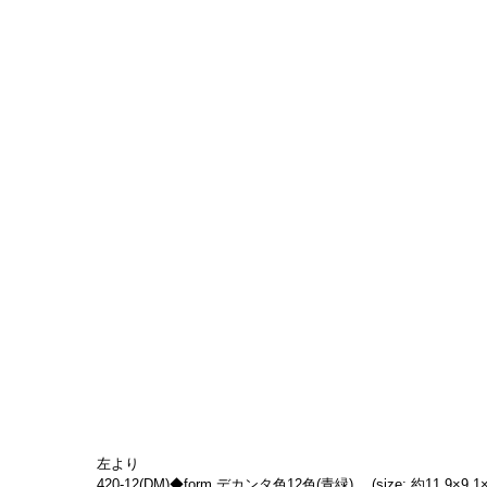
左より
420-12(DM)◆form デカンタ色12色(青緑) 　(size: 約11.9×9.1×