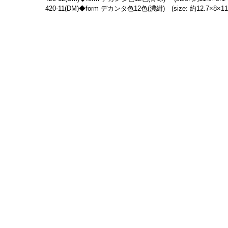
420-11(DM)◆form デカンタ色12色(濃紺)　(size: 約12.7×8×11