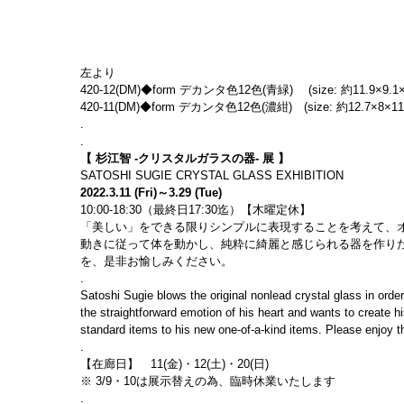
左より
420-12(DM)◆form デカンタ色12色(青緑) 　(size: 約11.9×9.1×
420-11(DM)◆form デカンタ色12色(濃紺)　(size: 約12.7×8×11
.
.
【 杉江智 -クリスタルガラスの器- 展 】
SATOSHI SUGIE CRYSTAL GLASS EXHIBITION
2022.3.11 (Fri)～3.29 (Tue)
10:00-18:30（最終日17:30迄）【木曜定休】
「美しい」をできる限りシンプルに表現することを考えて、
動きに従って体を動かし、純粋に綺麗と感じられる器を作り
を、是非お愉しみください。
.
Satoshi Sugie blows the original nonlead crystal glass in ord
the straightforward emotion of his heart and wants to create hi
standard items to his new one-of-a-kind items. Please enjoy th
.
【在廊日】　11(金)・12(土)・20(日)
※ 3/9・10は展示替えの為、臨時休業いたします
.