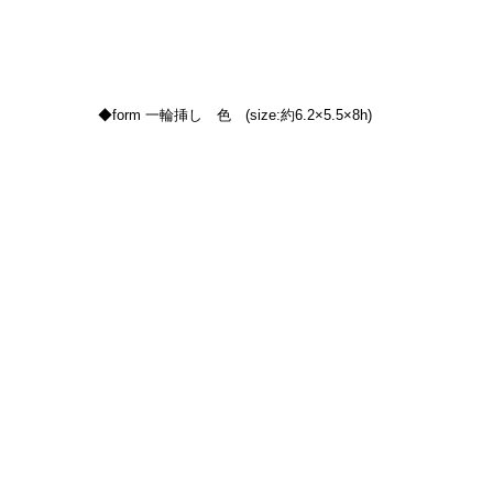
◆form 一輪挿し　色　(size:約6.2×5.5×8h)