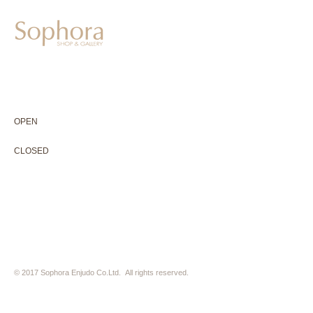
604-0931
京都市中京区二条通寺町東入ル榎木町77-1 延寿堂ビル1F
075-211-5552
enjyudo-gallery@sophora.jp
OPEN 10:00-18:30（展覧会最終日17:30迄）
OPEN
10:00-18:30（Last day of exhibition -17:30）
CLOSED 木曜定休・水曜不定休
CLOSED
Thursday +Wednesday, irregularly
※ 駐車場はございません。近隣のコインパーキングをご利用下さい
※ HP内の全ての写真の無断転用・無断転載は、禁止いたします
© 2017 Sophora Enjudo Co.Ltd. All rights reserved.