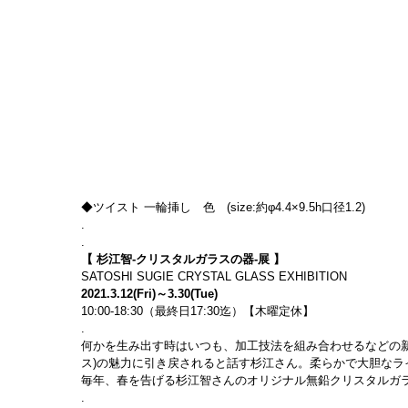
◆ツイスト 一輪挿し　色　(size:約φ4.4×9.5h口径1.2)
.
.
【 杉江智-クリスタルガラスの器-展 】
SATOSHI SUGIE CRYSTAL GLASS EXHIBITION
2021.3.12(Fri)～3.30(Tue)
10:00-18:30（最終日17:30迄）【木曜定休】
.
何かを生み出す時はいつも、加工技法を組み合わせるなどの
ス)の魅力に引き戻されると話す杉江さん。柔らかで大胆な
毎年、春を告げる杉江智さんのオリジナル無鉛クリスタルガ
.