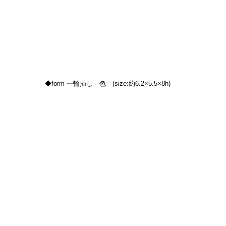
◆form 一輪挿し　色　(size:約6.2×5.5×8h)