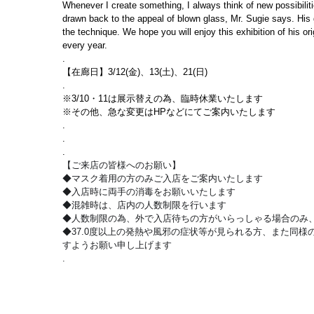
Whenever I create something, I always think of new possibili
drawn back to the appeal of blown glass, Mr. Sugie says. His gr
the technique. We hope you will enjoy this exhibition of his orig
every year.
.
【在廊日】3/12(金)、13(土)、21(日)
.
※3/10・11は展示替えの為、臨時休業いたします
※その他、急な変更はHPなどにてご案内いたします
.
.
.
【ご来店の皆様へのお願い】
◆マスク着用の方のみご入店をご案内いたします
◆入店時に両手の消毒をお願いいたします
◆混雑時は、店内の人数制限を行います
◆人数制限の為、外で入店待ちの方がいらっしゃる場合のみ、
◆37.0度以上の発熱や風邪の症状等が見られる方、また同様の
すようお願い申し上げます
.