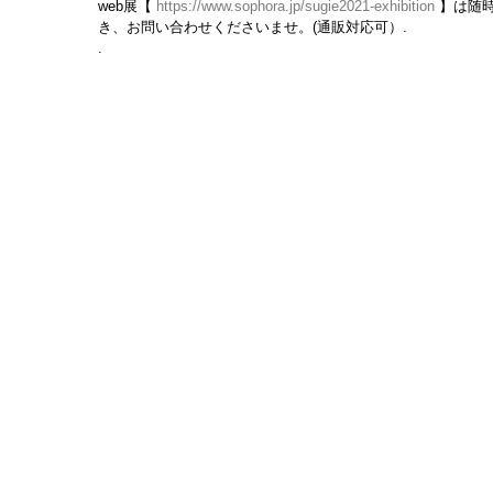
web展【 
https://www.sophora.jp/sugie2021-exhibition
 】は随
き、お問い合わせくださいませ。(通販対応可）.
.