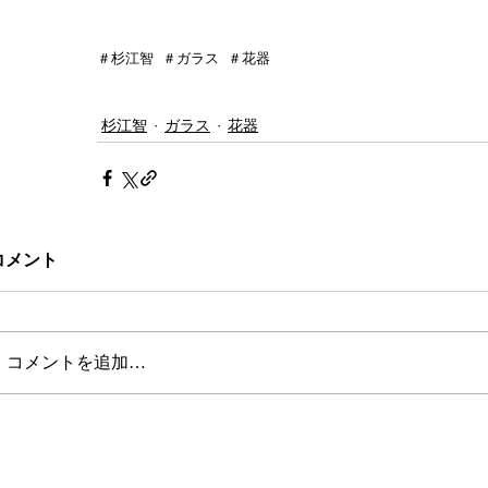
＃杉江智  ＃ガラス  ＃花器
杉江智
ガラス
花器
コメント
コメントを追加…