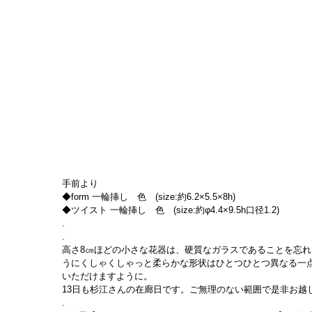
手前より
◆form 一輪挿し　色　(size:約6.2×5.5×8h)
◆ツイスト 一輪挿し　色　(size:約φ4.4×9.5h口径1.2)
.
.
高さ8㎝ほどの小さな花器は、硬質なガラスであることを忘
うにくしゃくしゃっと柔らかな形状はひとつひとつ異なる一
いただけますように。
13日も杉江さんの在廊日です。ご無理のない範囲で是非お越
.