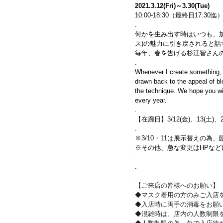
2021.3.12(Fri)～3.30(Tue)
10:00-18:30（最終日17:3
.
何かを生み出す時はいつも、
ス)の魅力に引き戻されると
毎年、春を告げる杉江智さん
.
Whenever I create something, 
drawn back to the appeal of blo
the technique. We hope you will 
every year.
.
【在廊日】3/12(金)、13(土)、2
.
※3/10・11は展示替えの為
※その他、急な変更はHPな
.
.
.
【ご来店の皆様へのお願い】
◆マスク着用の方のみご入店
◆入店時に両手の消毒をお願
◆混雑時は、店内の人数制限