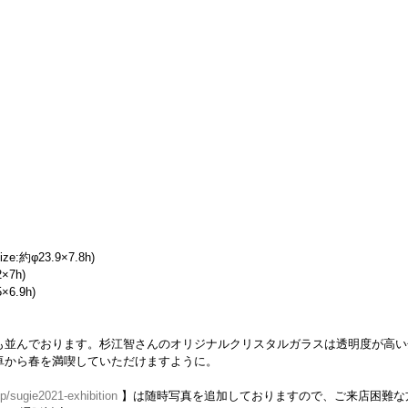
:約φ23.9×7.8h)
×7h)
×6.9h)
も並んでおります。杉江智さんのオリジナルクリスタルガラスは透明度が高い
卓から春を満喫していただけますように。
p/sugie2021-exhibition
 】は随時写真を追加しておりますので、ご来店困難