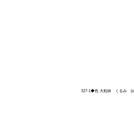
327-1◆色 大粒鉢　くるみ　(size