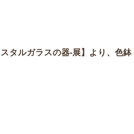
n
【Sophora20周年企画展 】
Gallery
Schedule
C
リスタルガラスの器-展】より、色鉢