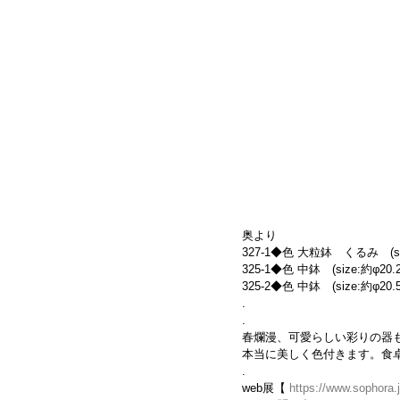
奥より
327-1◆色 大粒鉢　くるみ　(size
325-1◆色 中鉢　(size:約φ20.2
325-2◆色 中鉢　(size:約φ20.5
.
.
春爛漫、可愛らしい彩りの器
本当に美しく色付きます。食
.
web展【 
https://www.sophora.j