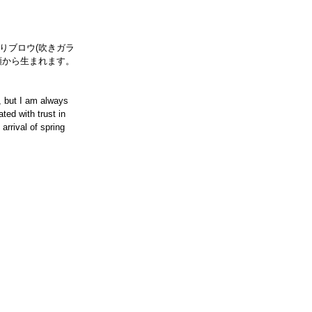
りブロウ(吹きガラ
頼から生まれます。
, but I am always 
ted with trust in 
arrival of spring 