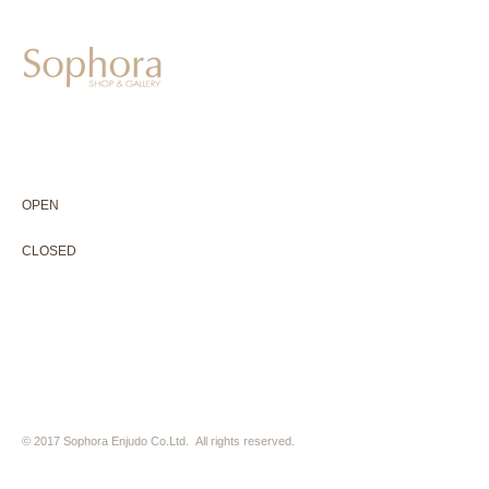
604-0931
京都市中京区二条通寺町東入ル榎木町77-1 延寿堂ビル1F
075-211-5552
enjyudo-gallery@sophora.jp
OPEN 10:00-18:30（展覧会最終日17:30迄）
OPEN
10:00-18:30（Last day of exhibition -17:30）
CLOSED 木曜定休・水曜不定休
CLOSED
Thursday +Wednesday, irregularly
※ 駐車場はございません。近隣のコインパーキングをご利用下さい
※ HP内の全ての写真の無断転用・無断転載は、禁止いたします
© 2017 Sophora Enjudo Co.Ltd. All rights reserved.