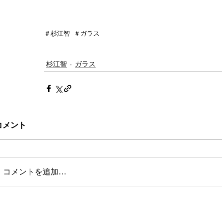
＃杉江智  ＃ガラス  
杉江智
ガラス
コメント
コメントを追加…