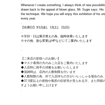
.
Whenever I create something, I always think of new possibili
drawn back to the appeal of blown glass, Mr. Sugie says. His gr
the technique. We hope you will enjoy this exhibition of his orig
every year.
.
【在廊日】3/12(金)、13(土)、21(日)
.
※3/10・11は展示替えの為、臨時休業いたします
※その他、急な変更はHPなどにてご案内いたします
.
.
.
【ご来店の皆様へのお願い】
◆マスク着用の方のみご入店をご案内いたします
◆入店時に両手の消毒をお願いいたします
◆混雑時は、店内の人数制限を行います
◆人数制限の為、外で入店待ちの方がいらっしゃる場合のみ、
◆37.0度以上の発熱や風邪の症状等が見られる方、また同様の
すようお願い申し上げます
.