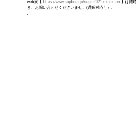
web展【 
https://www.sophora.jp/sugie2021-exhibition
 】は随
き、お問い合わせくださいませ。(通販対応可）.
.