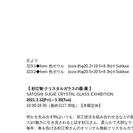
左より
323-1◆form 色ボウル　(size:約φ20.2×19.5×8.3h)※Soldout
323-2◆form 色ボウル　(size:約φ20.5×20.5×8.3h)※Soldout
.
.
【 杉江智-クリスタルガラスの器-展 】
SATOSHI SUGIE CRYSTAL GLASS EXHIBITION
2021.3.12(Fri)～3.30(Tue)
10:00-18:30（最終日17:30迄）【木曜定休】
.
何かを生み出す時はいつも、加工技法を組み合わせるなどの
ス)の魅力に引き戻されると話す杉江さん。柔らかで大胆な
毎年、春を告げる杉江智さんのオリジナル無鉛クリスタルガ