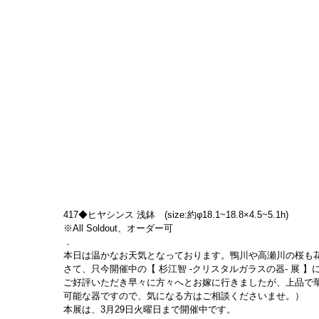
417◆ヒヤシンス 浅鉢　(size:約φ18.1~18.8×4.5~5.1h)
※All Soldout、オーダー可
．
本日は温かなお天気となっております。鴨川や高瀬川の桜も
さて、只今開催中の【 杉江智 -クリスタルガラスの器- 展
ご好評いただき早々に方々へとお嫁に行きましたが、上品で
可能な器ですので、気になる方はご相談くださいませ。）
本展は、3月29日火曜日まで開催中です。