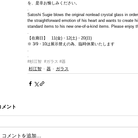
を、是非お愉しみください。
.
Satoshi Sugie blows the original nonlead crystal glass in ord
the straightforward emotion of his heart and wants to create hi
standard items to his new one-of-a-kind items. Please enjoy th
.
【在廊日】　11(金)・12(土)・20(日)
※ 3/9・10は展示替えの為、臨時休業いたします
.
.
#杉江智
#ガラス
#器
杉江智
器
ガラス
コメント
コメントを追加…