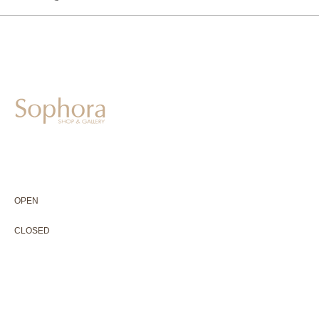
604-0931
京都市中京区二条通寺町東入ル榎木町77-1 延寿堂ビル1F
075-211-5552
enjyudo-gallery@sophora.jp
OPEN 10:00-18:30（展覧会最終日17:30迄）
OPEN
10:00-18:30（Last day of exhibition -17:30）
CLOSED 木曜定休・水曜不定休
CLOSED
Thursday +Wednesday, irregularly
※ 駐車場はございません。近隣のコインパーキングをご利用下さい
※ HP内の全ての写真の無断転用・無断転載は、禁止いたします