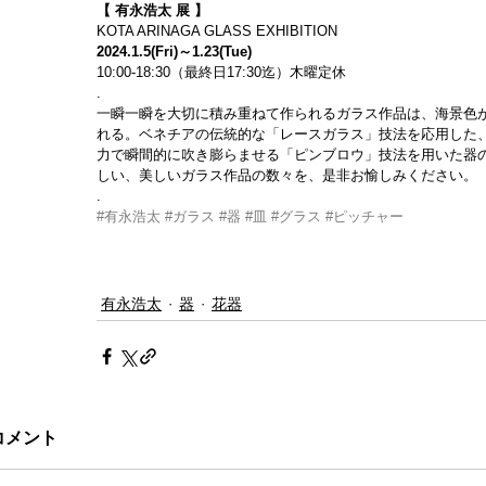
【 有永浩太 展 】
KOTA ARINAGA GLASS EXHIBITION
2024.1.5(Fri)～1.23(Tue)
10:00-18:30（最終日17:30迄）木曜定休
.
一瞬一瞬を大切に積み重ねて作られるガラス作品は、海景色
れる。ベネチアの伝統的な「レースガラス」技法を応用した
力で瞬間的に吹き膨らませる「ピンブロウ」技法を用いた器
しい、美しいガラス作品の数々を、是非お愉しみください。
.
#有永浩太
#ガラス
#器
#皿
#グラス
#ピッチャー
有永浩太
器
花器
コメント