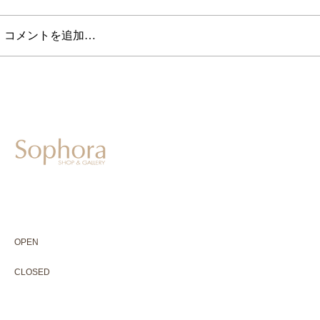
コメントを追加…
604-0931
京都市中京区二条通寺町東入ル榎木町77-1 延寿堂ビル1F
075-211-5552
enjyudo-gallery@sophora.jp
OPEN 10:00-18:30（展覧会最終日17:30迄）
OPEN
10:00-18:30（Last day of exhibition -17:30）
CLOSED 木曜定休・水曜不定休
CLOSED
Thursday +Wednesday, irregularly
※ 駐車場はございません。近隣のコインパーキングをご利用下さい
※ HP内の全ての写真の無断転用・無断転載は、禁止いたします