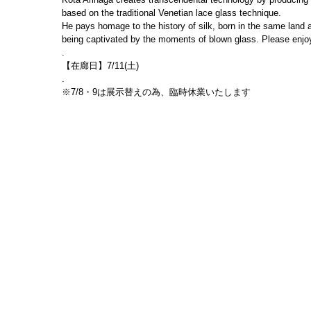
based on the traditional Venetian lace glass technique.
He pays homage to the history of silk, born in the same land a
being captivated by the moments of blown glass. Please enjo
.
【在廊日】7/11(土)
.
※7/8・9は展示替えの為、臨時休業いたします