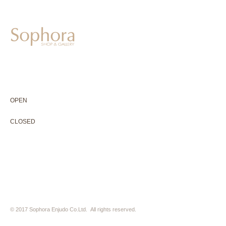
604-0931
京都市中京区二条通寺町東入ル榎木町77-1 延寿堂ビル1F
075-211-5552
enjyudo-gallery@sophora.jp
OPEN 10:00-18:30（展覧会最終日17:30迄）
OPEN
10:00-18:30（Last day of exhibition -17:30）
CLOSED 木曜定休・水曜不定休
CLOSED
Thursday +Wednesday, irregularly
※ 駐車場はございません。近隣のコインパーキングをご利用下さい
※ HP内の全ての写真の無断転用・無断転載は、禁止いたします
© 2017 Sophora Enjudo Co.Ltd. All rights reserved.