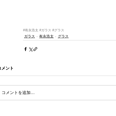
#有永浩太
#ガラス
#グラス
ガラス
有永浩太
グラス
コメント
コメントを追加…