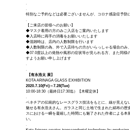
.
.
特別なご予約などは必要ございませんが、コロナ感染症予防
.
【ご来店の皆様へのお願い】
◆マスク着用の方のみご入店をご案内いたします
◆入店時に両手の消毒をお願いいたします
◆混雑時は、店内の人数制限を行います
◆人数制限の為、外で入店待ちの方がいらっしゃる場合のみ、
◆37.0度以上の発熱や風邪の症状等が見られる方、また同様の
すようお願い申し上げます
.
.
【有永浩太 展】
KOTA ARINAGA GLASS EXHIBITION
2020.7.10(Fri)～7.28(Tue)
10:00-18:30（最終日17:30迄）【木曜定休】
.
ベネチアの伝統的なレースグラス技法をもとに、線が見えな
魅せる有永浩太さん。ガラスと同じ土地で生まれた絹布の歴
スにおける一瞬を凝縮した時間にも魅了された作者による本
い。
.
Kota Arinaga creates transcendental technology by producing l