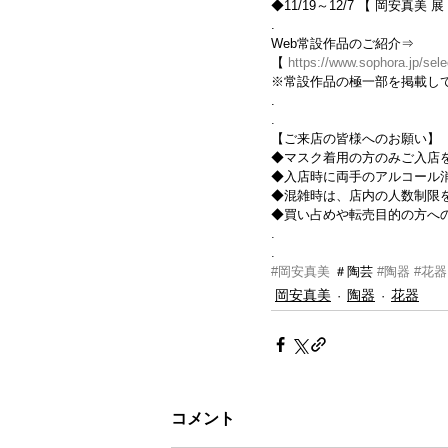
◆11/19～12/7 【 岡安真美 
.
Web常設作品のご紹介⇒
【 
https://www.sophora.jp/sele
※常設作品の極一部を掲載し
.
.
【ご来店の皆様へのお願い】
◆マスク着用の方のみご入店
◆入店時に両手のアルコール
◆混雑時は、店内の人数制限を
◆買い占めや転売目的の方へ
.
.
#岡安真美
 ＃陶芸 
#陶器
#花器
岡安真美
陶器
花器
コメント