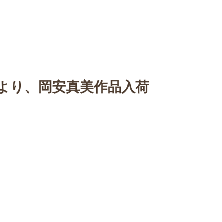
n
【Sophora20周年企画展 】
Gallery
Schedule
C
より、岡安真美作品入荷