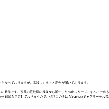
インとなっておりますが、常設にも次々と新作が届いております。
の新作です。茶釜の霰紋様の残像から派生したaraleシリーズ。すべて一点
日から個展も予定しておりますので、ぜひこの冬にもSophoraギャラリーをお