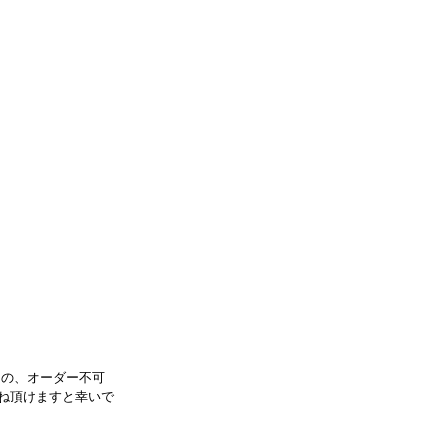
もの、オーダー不可
尋ね頂けますと幸いで