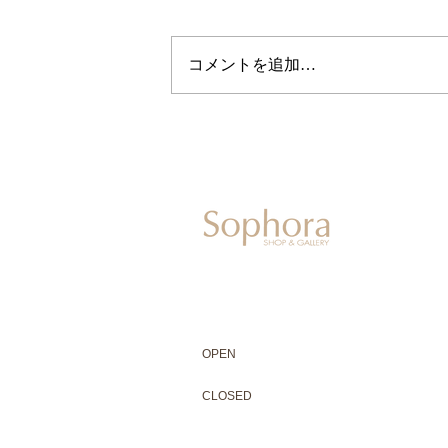
コメントを追加…
604-0931
京都市中京区二条通寺町東入ル榎木町77-1 延
075-211-5552
enjyudo-gallery@sophora.jp
OPEN 10:00-18:30（展覧会最終日17:3
OPEN
10:00-18:30（Last day of exhibit
CLOSED 木曜定休・水曜不定休
CLOSED
Thursday +Wednesday, irregularly
※ 駐車場はございません。近隣のコインパー