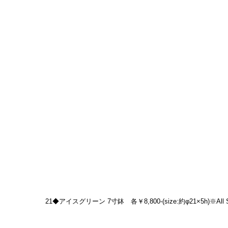
21◆アイスグリーン 7寸鉢　各￥8,800-(size:約φ21×5h)※All So