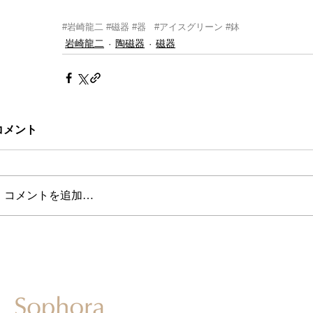
#岩崎龍二
#磁器
#器
#アイスグリーン
#鉢
岩崎龍二
陶磁器
磁器
コメント
コメントを追加…