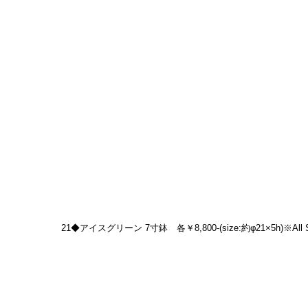
21◆アイスグリーン 7寸鉢　各￥8,800-(size:約φ21×5h)※All So