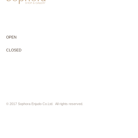
604-0931
京都市中京区二条通寺町東入ル榎木町77-1 延寿堂ビル1F
075-211-5552
enjyudo-gallery@sophora.jp
OPEN 10:00-18:30（展覧会最終日17:30迄）
OPEN
10:00-18:30（Last day of exhibition -17:30）
CLOSED 木曜定休・水曜不定休
CLOSED
Thursday +Wednesday, irregularly
※ 駐車場はございません。近隣のコインパーキングをご利用下さい
※ HP内の全ての写真の無断転用・無断転載は、禁止いたします
© 2017 Sophora Enjudo Co.Ltd. All rights reserved.