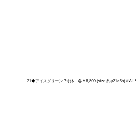
21◆アイスグリーン 7寸鉢　各￥8,800-(size:約φ21×5h)※All So