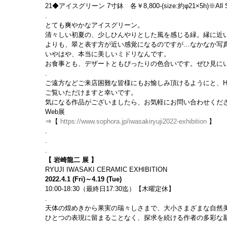
21◆アイスグリーン 7寸鉢　各￥8,800-(size:約φ21×5h)※All So
.
とても爽やかなアイスグリーン。
清々しい初夏の、少しひんやりとした風を感じる緑。縁に近
よりも、翠と表す方が近い感覚になるのですが…なかなか写
いやはや、本当に美しいミドリなんです。
お食事とも、デザートともぴったりの色合いです。ぜひ見に
.
ご遠方などご来店困難な皆様にもお愉しみ頂けるようにと、H
ご覧いただけますと幸いです。
気になる作品がございましたら、お気軽にお問い合わせくだ
Web展
⇒【 
https://www.sophora.jp/iwasakiryuji2022-exhibition
 】
.
.
.
【 岩崎龍二 展 】
RYUJI IWASAKI CERAMIC EXHIBITION
2022.4.1 (Fri)～4.19 (Tue)
10:00-18:30（最終日17:30迄）【木曜定休】
.
天体の煌めきから果実の瑞々しさまで、大小さまざまな自然
ひとつの表現に留まることなく、探求を続ける作者の多彩な