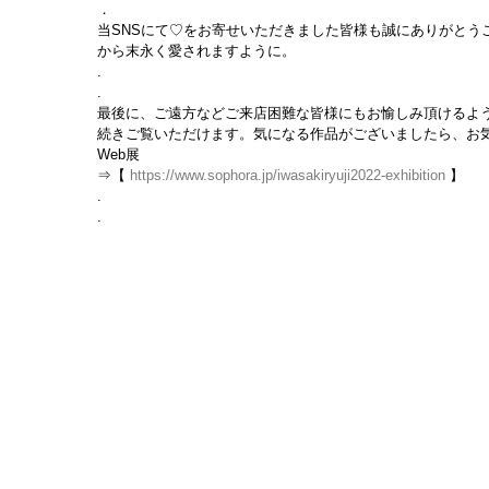
．
当SNSにて♡をお寄せいただきました皆様も誠にありがとう
から末永く愛されますように。
.
.
最後に、ご遠方などご来店困難な皆様にもお愉しみ頂けるよう
続きご覧いただけます。気になる作品がございましたら、お
Web展
⇒【 
https://www.sophora.jp/iwasakiryuji2022-exhibition
 】
.
.