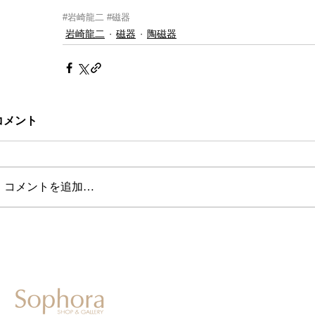
#岩崎龍二
#磁器
岩崎龍二
磁器
陶磁器
コメント
コメントを追加…