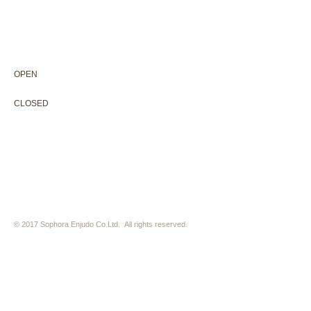
604-0931
京都市中京区二条通寺町東入ル榎木町77-1 延寿堂ビル1F
075-211-5552
enjyudo-gallery@sophora.jp
OPEN 10:00-18:30（展覧会最終日17:30迄）
OPEN
10:00-18:30（Last day of exhibition -17:30）
CLOSED 木曜定休・水曜不定休
CLOSED
Thursday +Wednesday, irregularly
※ 駐車場はございません。近隣のコインパーキングをご利用下さい
※ HP内の全ての写真の無断転用・無断転載は、禁止いたします
© 2017 Sophora Enjudo Co.Ltd. All rights reserved.