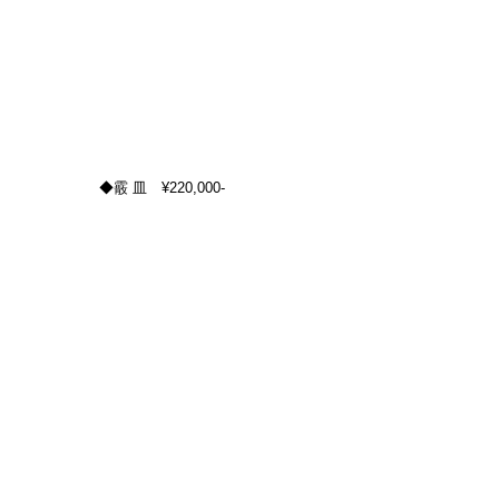
◆霰 皿　¥220,000-