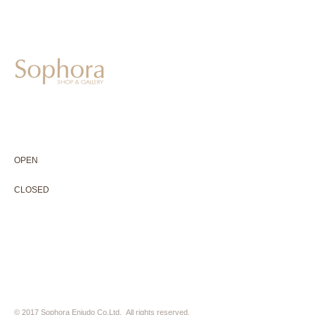
604-0931
京都市中京区二条通寺町東入ル榎木町77-1 延寿堂ビル1F
075-211-5552
enjyudo-gallery@sophora.jp
OPEN 10:00-18:30（展覧会最終日17:30迄）
OPEN
10:00-18:30（Last day of exhibition -17:30）
CLOSED 木曜定休・水曜不定休
CLOSED
Thursday +Wednesday, irregularly
※ 駐車場はございません。近隣のコインパーキングをご利用下さい
※ HP内の全ての写真の無断転用・無断転載は、禁止いたします
© 2017 Sophora Enjudo Co.Ltd. All rights reserved.