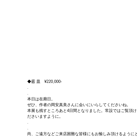
◆霰 皿　¥220,000-
.
.
本日は在廊日。
ぜひ、作者の岡安真美さんに会いにいらしてくださいね。
本展も残すところあと4日間となりました。常設ではご覧頂
ださいますように。
.
.
尚、ご遠方などご来店困難な皆様にもお愉しみ頂けるようにと