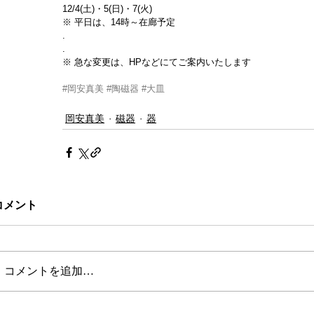
12/4(土)・5(日)・7(火)
※ 平日は、14時～在廊予定
.
.
※ 急な変更は、HPなどにてご案内いたします
#岡安真美
#陶磁器
#大皿
岡安真美
磁器
器
コメント
コメントを追加…