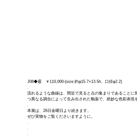
J08◆霰　￥110,000-(size:約φ15.7×13.5h、口径φ2.2)
.
流れるような曲線は、間近で見ると点の集まりであることに気付
つ異なる調合によって生み出された釉薬で、絶妙な色彩表現
.
本展は、26日金曜日より続きます。
ぜひ実物をご覧くださいますように。
.
.
.