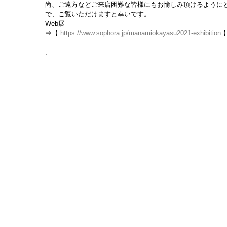
尚、ご遠方などご来店困難な皆様にもお愉しみ頂けるようにと
で、ご覧いただけますと幸いです。
Web展
⇒【 
https://www.sophora.jp/manamiokayasu2021-exhibition
 
.
.