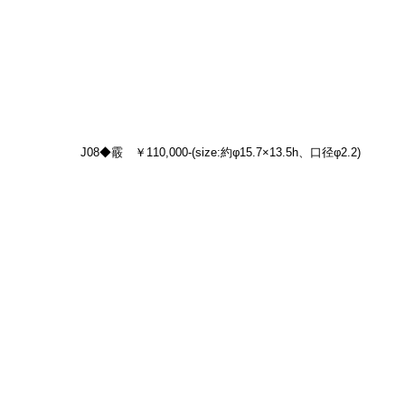
J08◆霰　￥110,000-(size:約φ15.7×13.5h、口径φ2.2)