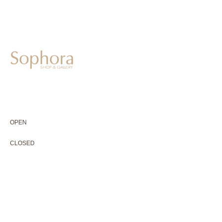
604-0931
京都市中京区二条通寺町東入ル榎木町77-1 延寿堂ビル1F
075-211-5552
enjyudo-gallery@sophora.jp
OPEN 10:00-18:30（展覧会最終日17:30迄）
OPEN
10:00-18:30（Last day of exhibition -17:30）
CLOSED 木曜定休・水曜不定休
CLOSED
Thursday +Wednesday, irregularly
※ 駐車場はございません。近隣のコインパーキングをご利用下さい
※ HP内の全ての写真の無断転用・無断転載は、禁止いたします