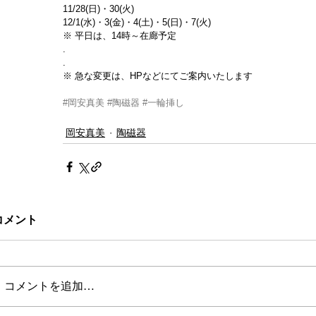
11/28(日)・30(火)
12/1(水)・3(金)・4(土)・5(日)・7(火)
※ 平日は、14時～在廊予定
.
.
※ 急な変更は、HPなどにてご案内いたします
#岡安真美
#陶磁器
#一輪挿し
岡安真美
陶磁器
コメント
コメントを追加…