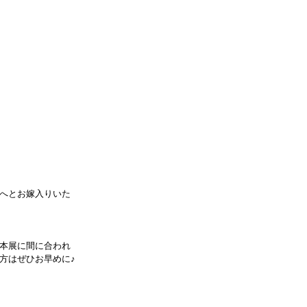
へとお嫁入りいた
本展に間に合われ
方はぜひお早めに♪