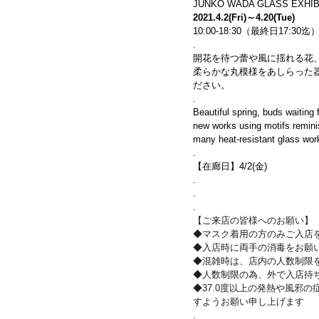
JUNKO WADA GLASS EXHIB
2021.4.2(Fri)～4.20(Tue)
10:00-18:30（最終日17:3
.
開花を待つ蕾や風に揺れる花
柔らかな丸模様をあしらった
ださい。
.
Beautiful spring, buds waiting 
new works using motifs remini
many heat-resistant glass wor
.
【在廊日】4/2(金)
.
.
.
【ご来店の皆様へのお願い】
◆マスク着用の方のみご入店
◆入店時に両手の消毒をお願
◆混雑時は、店内の人数制限
◆人数制限の為、外で入店待
◆37.0度以上の発熱や風邪の
すようお願い申し上げます
.