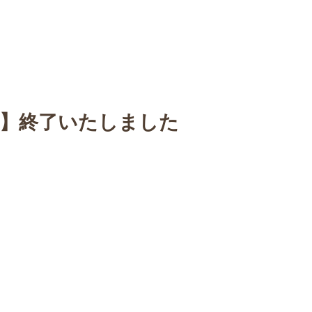
n
【Sophora20周年企画展 】
Gallery
Schedule
C
展】終了いたしました