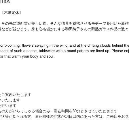
ITION
0迄）【木曜定休】
、その先に望む雲が美しい春。そんな情景を彷彿させるモチーフを用いた新作
器などが並びます。身も心も温かにする和田純子さんの耐熱ガラス作品の数々
for blooming, flowers swaying in the wind, and at the drifting clouds behind the
scent of such a scene, tableware with a round pattern are lined up. Please e
ks that warm your body and soul.
をご案内いたします
いいたします
を行います
ちの方がいらっしゃる場合のみ、滞在時間を30分とさせていただきます
症状等が見られる方、また同様の症状が14日以内にあった方は、ご来店をお見