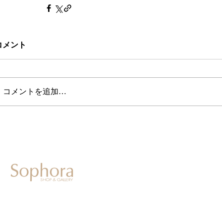
コメント
コメントを追加…
604-0931
京都市中京区二条通寺町東入ル榎木町77-1 延寿堂ビル1F
075-211-5552
enjyudo-gallery@sophora.jp