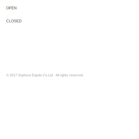
OPEN 10:00-18:30（展覧会最終日17:30迄）
OPEN
10:00-18:30（Last day of exhibition -17:30）
CLOSED 木曜定休・水曜不定休
CLOSED
Thursday +Wednesday, irregularly
※ 駐車場はございません。近隣のコインパーキングをご利用下さい
※ HP内の全ての写真の無断転用・無断転載は、禁止いたします
© 2017 Sophora Enjudo Co.Ltd. All rights reserved.