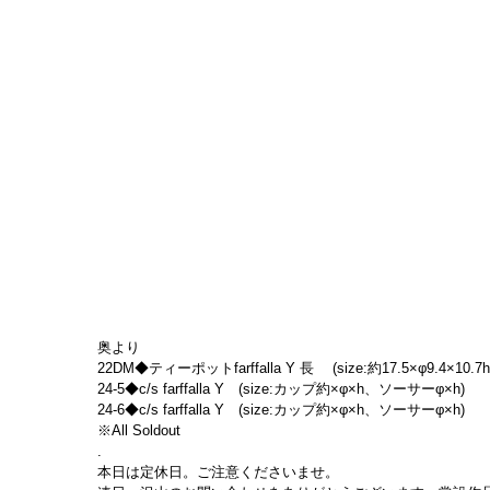
奥より
22DM◆ティーポットfarffalla Y 長 　(size:約17.5×φ9.4×10.7h
24-5◆c/s farffalla Y　(size:カップ約×φ×h、ソーサーφ×h)
24-6◆c/s farffalla Y　(size:カップ約×φ×h、ソーサーφ×h)
※All Soldout
.
本日は定休日。ご注意くださいませ。