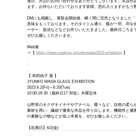
連日、沢山のお問い合わせをありがとうございます。常設作
ます。お待ちいただいております皆様、恐れ入りますがもう
.
DMにも掲載し、展覧会開始後、瞬く間に完売となりました「fa
意味をもっております。そのタイトル通り、蝶が一羽、羽を
ーサー、急須などなどお作りいただきました。最終日ごろま
ぜひお越しくださいませ。
.
Web展
⇒【 
https://www.sophora.jp/junkowada2023-exhibition
 】
.
.
.
【 和田純子 展 】
JYUNKO WADA GLASS EXHIBITION
2023.6.2(Fri)～6.20(Tue)
10:00-18:30（最終日17:30迄）木曜定休
.
山野草のキクザキイチゲやアナベル、蝶々など、自然の柔ら
素材を用い、繊細で優美な作品を作り出します。機能性と優
の素敵な小物などが並ぶ本展を、ぜひお愉しみください。
.
【在廊日】6/2(金)