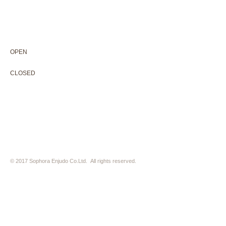
604-0931
京都市中京区二条通寺町東入ル榎木町77-1 延寿堂ビル1F
075-211-5552
enjyudo-gallery@sophora.jp
OPEN 10:00-18:30（展覧会最終日17:30迄）
OPEN
10:00-18:30（Last day of exhibition -17:30）
CLOSED 木曜定休・水曜不定休
CLOSED
Thursday +Wednesday, irregularly
※ 駐車場はございません。近隣のコインパーキングをご利用下さい
※ HP内の全ての写真の無断転用・無断転載は、禁止いたします
© 2017 Sophora Enjudo Co.Ltd. All rights reserved.