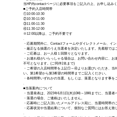
当HP内contactページに必要事項をご記入の上、お申し込み
■ご予約入店時間帯
①10:00-10:30
②10:30-11:00
③11:00-11:30
④11:30-12:00
※12:00以降は、ご予約不要です
.
・応募期間外に、Contactフォームやダイレクトメール、
・厳正なる抽選のうえ当選者を決定いたします。先着順では
・ご応募は、お一人様１回限りとなります。
・お連れ様がいらっしゃる場合は、お問い合わせ内容に、お
不可となります。(ご同伴2名まで)
・ご希望の入店時間帯を上記①～④よりお選びいただき、当HPの
い。第1希望から第3希望の時間帯までご記入ください。
・各時間帯いずれかの当選。もしくは、落選となります事を
.
■当落案内について
・当選発表は、2023年6月1日(木)10時～18時までに、当
・落選の場合、ご連絡はいたしません。
・応募時にご記入頂いたメールアドレス宛に、当選時間帯の
・応募状況や当選結果について、個別なご質問にはお答え致
.