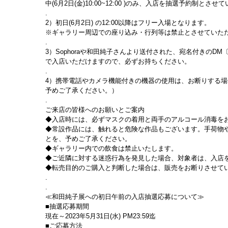
中(6月2日(金)10:00~12:00 )のみ、入店を抽選予約制とさ
.
2）初日(6月2日) の12:00以降はフリー入場となります。
※ギャラリー周辺での座り込み・行列等は禁止とさせていた
.
3）Sophoraや和田純子さんより送付された、宛名付きの
で入店いただけますので、必ずお持ちください。
.
4）携帯電話やカメラ機能付きの機器の使用は、お断りする
予めご了承ください。）
.
ご来店の皆様へのお願いとご案内
◆入店時には、必ずマスクの着用と両手のアルコール消毒を
◆常設作品には、触れると危険な作品もございます。手荷物
とを、予めご了承ください。
◆ギャラリー内での飲食は禁止いたします。
◆ご近隣に対する迷惑行為を発見した場合、対象者は、入店
◆転売目的のご購入と判断した場合は、販売をお断りさせて
.
.
≪和田純子展への初日午前の入店抽選応募について≫
■抽選応募期間
現在～2023年5月31日(水) PM23:59迄
■ご応募方法