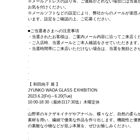
※メールアドレスの誤り等、ご連絡がとれない場合には当選
お気を付けください。
※メールソフトなどの設定により、弊社からのメールが迷惑
います。設定をご確認の上、ご応募ください。
.
■ご当選者さまへの注意事項
・当選されたお客様は、ご案内メール内容に沿ってご来店く
・ご入店時、当選メールとご本人確認をさせていただきます
・当選時間帯にご来店いただけない場合は、当選を無効とさ
.
.
.
.
.
【 和田純子 展 】
JYUNKO WADA GLASS EXHIBITION
2023.6.2(Fri)～6.20(Tue)
10:00-18:30（最終日17:30迄）木曜定休
.
山野草のキクザキイチゲやアナベル、蝶々など、自然の柔ら
素材を用い、繊細で優美な作品を作り出します。機能性と優
の素敵な小物などが並ぶ本展を、ぜひお愉しみください。
.
.