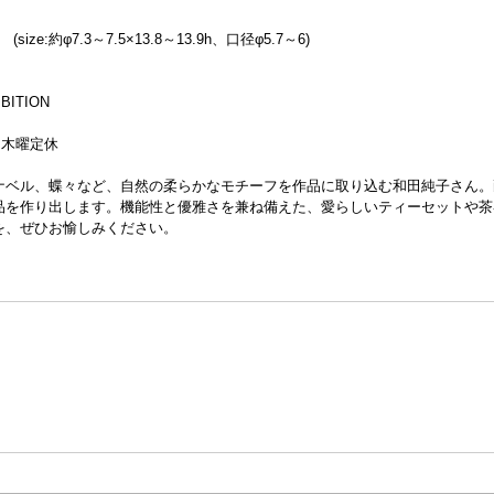
(size:約φ7.3～7.5×13.8～13.9h、口径φ5.7～6)
BITION
迄）木曜定休
ナベル、蝶々など、自然の柔らかなモチーフを作品に取り込む和田純子さん。
品を作り出します。機能性と優雅さを兼ね備えた、愛らしいティーセットや茶
を、ぜひお愉しみください。