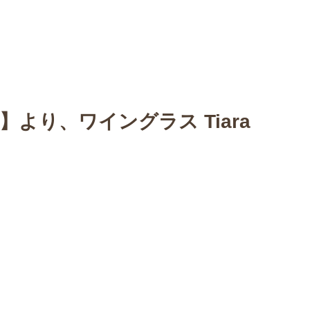
n
【Sophora20周年企画展 】
Gallery
Schedule
C
】より、ワイングラス Tiara