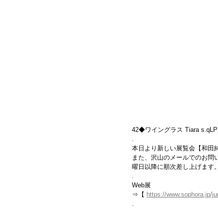
42◆ワイングラス Tiara s.qLP　
.
本日より新しい展覧会【和田
また、沢山のメールでのお問
曜日以降に順次差し上げます
.
Web展
⇒【 
https://www.sophora.jp/j
.