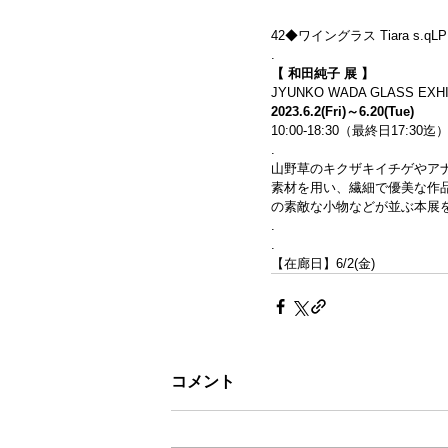
42◆ワイングラス Tiara s.qLP　
.
【 和田純子 展 】
JYUNKO WADA GLASS EXHI
2023.6.2(Fri)～6.20(Tue)
10:00-18:30（最終日17:30
.
山野草のキクザキイチゲやア
素材を用い、繊細で優美な作
の素敵な小物などが並ぶ本展
.
.
【在廊日】6/2(金)
コメント