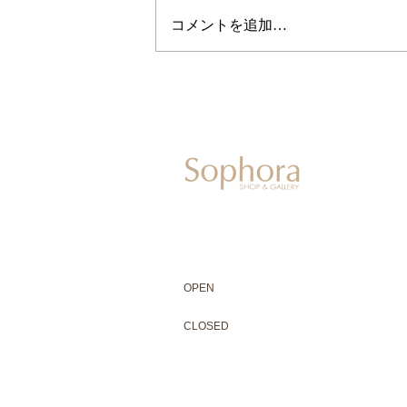
コメントを追加…
604-0931
京都市中京区二条通寺町東入ル榎木町77-1 延
075-211-5552
enjyudo-gallery@sophora.jp
OPEN 10:00-18:30（展覧会最終日17:3
OPEN
10:00-18:30（Last day of exhibit
CLOSED 木曜定休・水曜不定休
CLOSED
Thursday +Wednesday, irregularly
※ 駐車場はございません。近隣のコインパー
※ HP内の全ての写真の無断転用・無断転載