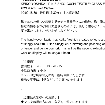
KEIKO YOSHIDA・RIKIE SHOJIGUCHI TEXTILE×GLASS E
2021.6.4(Fri)～6.22(Tue)
10:00-18:30（最終日17:30迄）【木曜定休】
.
風をはらみ優しい表情を見せる吉田桂子さんの織地。織り重
様な表情をもつ小路口力恵さんの硝子は、優しく柔らかく、
宴を果たします。ぜひお愉しみください。
.
The hand woven fabric that Keiko Yoshida creates reflects a ge
strikingly beautiful. Rikie Shojiguchi’s blowing and polishing o
of tender and gentle comfort. This will be the second exhibitio
work on display will touch your heart.
.
【在廊日】
吉田桂子 ：4・5・13・20・22
小路口力恵 ：中止
※6/2・3は展示替えの為、臨時休業いたします
※急な変更は、HPなどにてご案内いたします
.
.
.
【ご来店の皆様へのお願い】
◆マスク着用の方のみご入店をご案内いたします