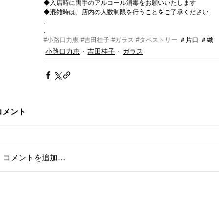
◆入店時に両手のアルコール消毒をお願いいたします
◆混雑時は、店内の人数制限を行うことをご了承ください
.
.
#小路口力恵
#吉田桂子
#ガラス
#タペストリー
 ＃片口 ＃織 
小路口力恵
吉田桂子
ガラス
コメント
コメントを追加…