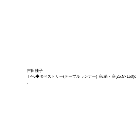
吉田桂子
TP-6◆タペストリー(テーブルランナー) 麻/絹・麻(25.5×160)cm　
.