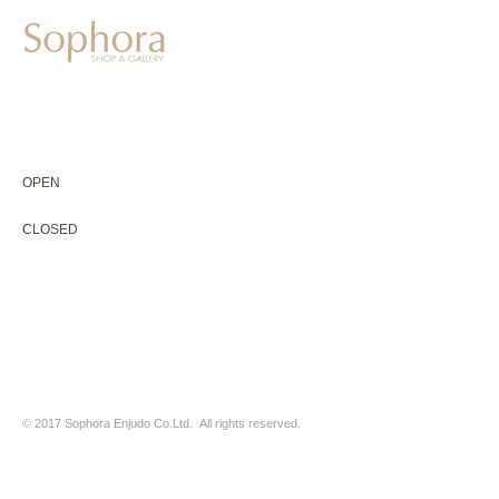
604-0931
京都市中京区二条通寺町東入ル榎木町77-1 延寿堂ビル1F
075-211-5552
enjyudo-gallery@sophora.jp
OPEN 10:00-18:30（展覧会最終日17:30迄）
OPEN
10:00-18:30（Last day of exhibition -17:30）
CLOSED 木曜定休・水曜不定休
CLOSED
Thursday +Wednesday, irregularly
※ 駐車場はございません。近隣のコインパーキングをご利用下さい
※ HP内の全ての写真の無断転用・無断転載は、禁止いたします
© 2017 Sophora Enjudo Co.Ltd. All rights reserved.