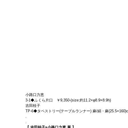
小路口力恵
3-1◆ふくら片口　￥9,350-(size:約11.2×φ8.9×8.9h)
吉田桂子
TP-6◆タペストリー(テーブルランナー) 麻/絹・麻(25.5×160)cm　
.
.
【 吉田桂子×小路口力恵 展 】