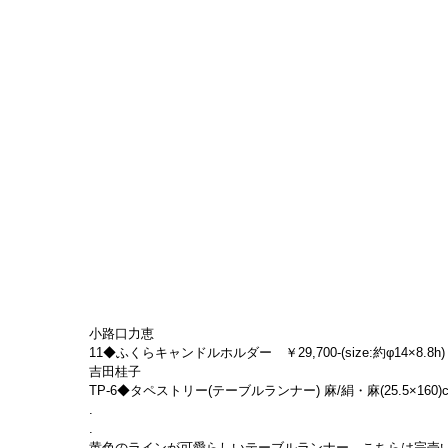
小路口力恵
11◆ふくらキャンドルホルダー　￥29,700-(size:約φ14×8.8h)
吉田桂子
TP-6◆タペストリー(テーブルランナー) 麻/絹・麻(25.5×160)cm　
.
.
黄色のラインが可愛らしいテーブルランナー。こちらは完売