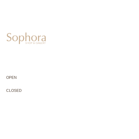
604-0931
京都市中京区二条通寺町東入ル榎木町77-1 延寿堂ビル1F
075-211-5552
enjyudo-gallery@sophora.jp
OPEN 10:00-18:30（展覧会最終日17:30迄）
OPEN
10:00-18:30（Last day of exhibition -17:30）
CLOSED 木曜定休・水曜不定休
CLOSED
Thursday +Wednesday, irregularly
※ 駐車場はございません。近隣のコインパーキングをご利用下さい
※ HP内の全ての写真の無断転用・無断転載は、禁止いたします