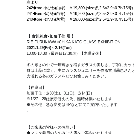
左より
242◆ore ゆびわ(白緑)　￥19,800-(size:約2.6×2.9×0.7h/15号)
241◆ore ゆびわ(白青)　￥19,800-(size:約2.5×2.9×0.7h/15号)
240◆ore ゆびわ(灰紫)　￥19,800-(size:約2.6×2.9×0.7h/15号)
.
.
【 古川莉恵×加藤千佳 展 】
RIE FURUKAWA×CHIKA KATO GLASS EXHIBITION
2021.1.29(Fri)～2.16(Tue)
10:00-18:30（最終日17:30迄）【木曜定休】
.
冬の寒さの中で一層輝きを増すガラスの美しさ。丁寧にカッ
群は上品に煌く。主にガラスジュエリーを作る古川莉恵さん
力溢れる冬のガラスをぜひお愉しみください。
.
【在廊日】
加藤千佳：1/30(土)、31(日)、2/14(日)
※1/27・28は展示替えの為、臨時休業いたします
※その他、急な変更はHPなどにてご案内いたします
.
.
.
【ご来店の皆様へのお願い】
◆マスク着用の方のみご入店をご案内いたします