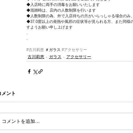
◆入店時に両手の消毒をお願いいたします
◆混雑時は、店内の人数制限を行います
◆人数制限の為、外で入店待ちの方がいらっしゃる場合のみ、
◆37.0度以上の発熱や風邪の症状等が見られる方、また同様の
すようお願い申し上げます
.
.
#古川莉恵
 ＃ガラス 
#アクセサリー
古川莉恵
ガラス
アクセサリー
コメント
コメントを追加…