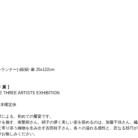
ンナー) 絹/絹･麻 25x122cm
 展 
】
THREE ARTISTS EXHIBITION
迄）木曜定休
家による、初めての饗宴です。
りを施す、南繁樹さん。硝子の儚く美しい姿を留めるのは、加藤千佳さん。繊
に寄り添う織物を生み出す吉田桂子さん。各々の溢れる感性と、匠なる技巧が
ひお愉しみください。