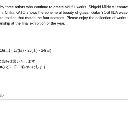
ion by three artists who continue to create skillful works. Shigeki MINAMI create
lain. Chika KATO shows the ephemeral beauty of glass. Keiko YOSHIDA weave
te textiles that match the four seasons. Please enjoy the collection of works t
anship at the final exhibition of the year.
16(土)・17(日)・23(土)・24(日)
の為に臨時休業いたします
gramなどにてご案内いたします
ル