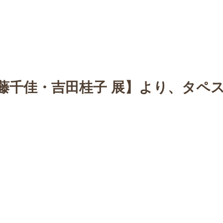
n
【Sophora20周年企画展 】
Gallery
Schedule
C
藤千佳・吉田桂子 展】より、タペ