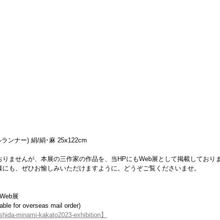
ンナー) 絹/絹･麻 25x122cm
りませんが、本展の三作家の作品を、当HPにもWeb展として掲載しており
様にも、ぜひお愉しみいただけますように。どうぞご覧くださいませ。
Web展
or overseas mail order)
oshida-minami-kakato2023-exhibition】