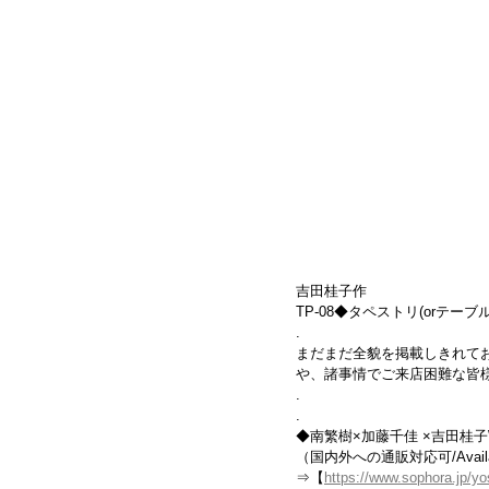
吉田桂子作
TP-08◆タペストリ(orテーブルラ
.
まだまだ全貌を掲載しきれてお
や、諸事情でご来店困難な皆
.
.
◆南繁樹×加藤千佳 ×吉田桂子
（国内外への通販対応可/Available f
⇒【
https://www.sophora.jp/y