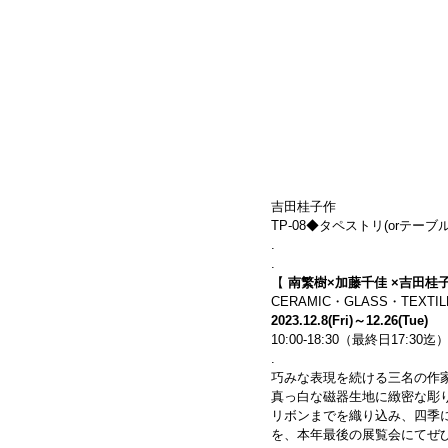
吉田桂子作
TP-08◆タペストリ(orテーブルラ
.
.
【
 南繁樹×加藤千佳 ×吉田桂子
CERAMIC・GLASS・TEXTILE 
2023.12.8(Fri)～12.26(Tue)
10:00-18:30（最終日17:30
.
巧みな表現を続ける三名の作
真っ白な磁器生地に緻密な彫
リボンまでを織り込み、四季
を、本年最後の展覧会にてぜ