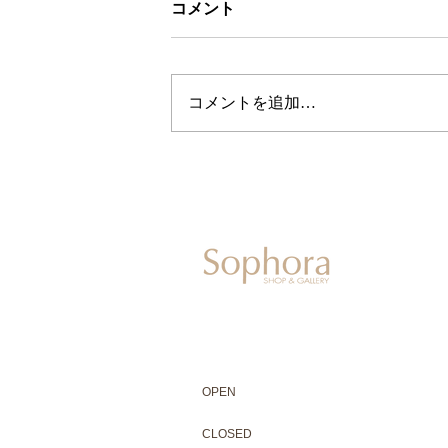
コメント
コメントを追加…
604-0931
京都市中京区二条通寺町東入ル榎木町77-1 延
075-211-5552
enjyudo-gallery@sophora.jp
OPEN 10:00-18:30（展覧会最終日17:3
OPEN
10:00-18:30（Last day of exhibit
CLOSED 木曜定休・水曜不定休
CLOSED
Thursday +Wednesday, irregularly