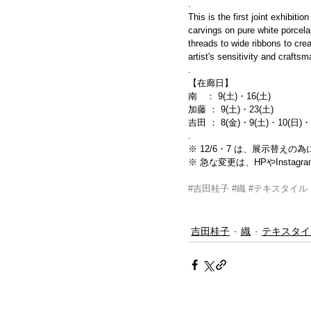
.
This is the first joint exhibit
carvings on pure white porce
threads to wide ribbons to crea
artist's sensitivity and craftsm
.
【在廊日】
南　： 9(土)・16(土)
加藤 ： 9(土)・23(土)
吉田 ： 8(金)・9(土)・10(日)・
.
※ 12/6・7 は、展示替え
※ 急な変更は、HPやInsta
#吉田桂子
#織
#テキスタイル
吉田桂子
織
テキスタイ