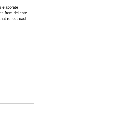
s elaborate 
s from delicate 
hat reflect each 