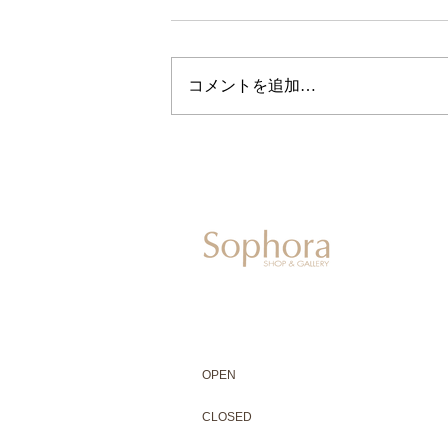
コメントを追加…
604-0931
京都市中京区二条通寺町東入ル榎木町77-1 延
075-211-5552
enjyudo-gallery@sophora.jp
OPEN 10:00-18:30（展覧会最終日17:3
OPEN
10:00-18:30（Last day of exhibit
CLOSED 木曜定休・水曜不定休
CLOSED
Thursday +Wednesday, irregularly
※ 駐車場はございません。近隣のコインパー