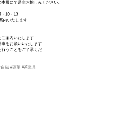
の本展にて是非お愉しみください。
4・10・13
案内いたします
をご案内いたします
消毒をお願いいたします
行うことをご了承くだ
青白磁
#蓮華
#茶道具