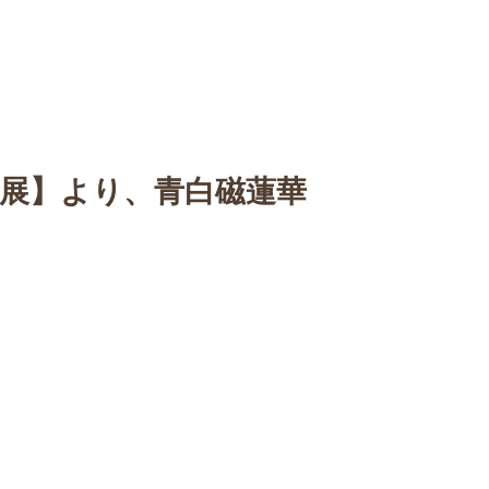
n
【Sophora20周年企画展 】
Gallery
Schedule
C
 展】より、青白磁蓮華