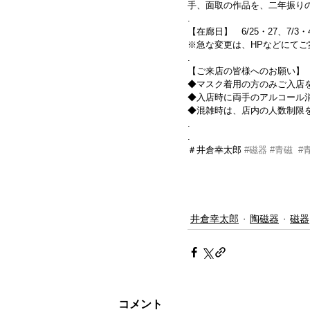
手、面取の作品を、二年振り
.
【在廊日】　6/25・27、7/3・
※急な変更は、HPなどにてご
.
【ご来店の皆様へのお願い】
◆マスク着用の方のみご入店
◆入店時に両手のアルコール
◆混雑時は、店内の人数制限を
.
.
＃井倉幸太郎 
#磁器
#青磁
#
井倉幸太郎
陶磁器
磁器
コメント