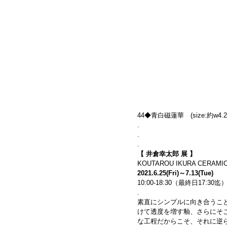
44◆青白磁蓮華　(size:約w4.2×1
.
.
.
【 井倉幸太郎 展 】
KOUTAROU IKURA CERAMIC
2021.6.25(Fri)～7.13(Tue)
10:00-18:30（最終日17:3
.
素直にシンプルに向き合うこ
けて透度を増す釉、さらにそ
な工程だからこそ、それに逆