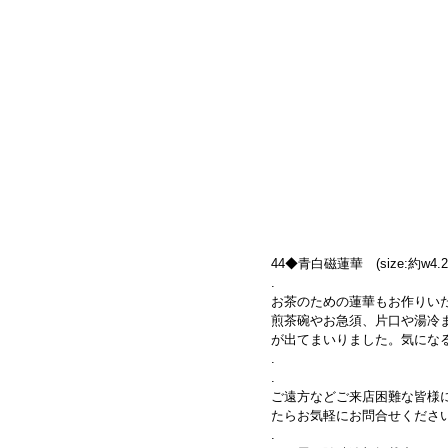
44◆青白磁蓮華　(size:約w4.2×1
.
お茶のための蓮華もお作りい
煎茶碗やお急須、片口や湯冷
が出てまいりました。気にな
.
.
ご遠方などご来店困難な皆様に
たらお気軽にお問合せくださ
.