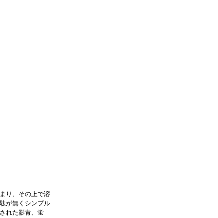
まり、その上で溶
駄が無くシンプル
された影青、蛍