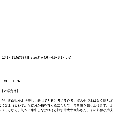
3.1～13.5)(受け皿 size:約w4.6～4.9×8.1～8.5)
 EXHIBITION
0迄）【木曜定休】
とが、青白磁をより美しく表現できると考える作者。窯の中で土は白く焼き縮
こに含まれるわずかな鉄分が釉を青く際立たせて、青白磁を創り上げます。無
らうことなく、制作に集中しなければと話す井倉幸太郎さん。その影響が反映