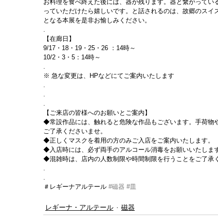
お料理を食べ終えた後には、器が残ります。器と繋がってい
っていただけたら嬉しいです。と話されるのは、故郷のスイ
となる本展を是非お愉しみください。
.
【在廊日】
9/17・18・19・25・26 ：14時～
10/2・3・5：14時～
.
※ 急な変更は、HPなどにてご案内いたします
.
.
.
【ご来店の皆様へのお願いとご案内】
◆常設作品には、触れると危険な作品もございます。手荷物
ご了承くださいませ。
◆正しくマスクを着用の方のみご入店をご案内いたします。
◆入店時には、必ず両手のアルコール消毒をお願いいたしま
◆混雑時は、店内の人数制限や時間制限を行うことをご了承く
.
.
＃レギーナアルテール 
#磁器
#皿
レギーナ・アルテール
磁器