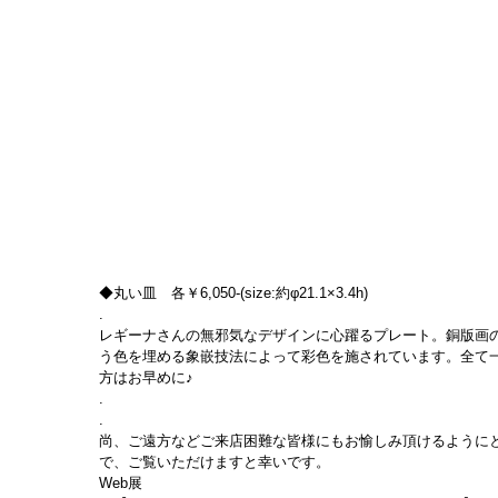
◆丸い皿　各￥6,050-(size:約φ21.1×3.4h)
.
レギーナさんの無邪気なデザインに心躍るプレート。銅版画
う色を埋める象嵌技法によって彩色を施されています。全て
方はお早めに♪
.
.
尚、ご遠方などご来店困難な皆様にもお愉しみ頂けるようにと
で、ご覧いただけますと幸いです。
Web展