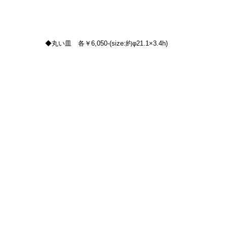
◆丸い皿　各￥6,050-(size:約φ21.1×3.4h)