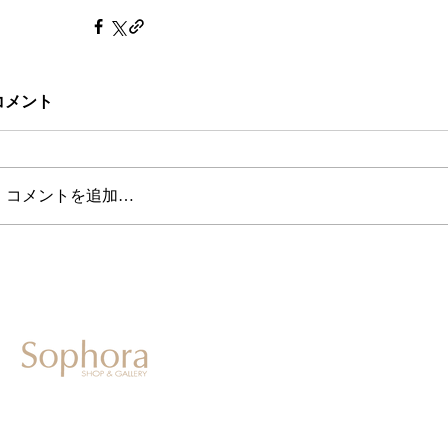
コメント
コメントを追加…
604-0931
京都市中京区二条通寺町東入ル榎木町77-1 延寿堂ビル1F
075-211-5552
enjyudo-gallery@sophora.jp