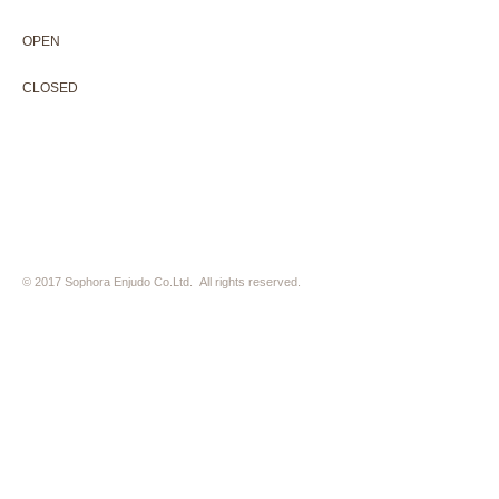
OPEN 10:00-18:30（展覧会最終日17:30迄）
OPEN
10:00-18:30（Last day of exhibition -17:30）
CLOSED 木曜定休・水曜不定休
CLOSED
Thursday +Wednesday, irregularly
※ 駐車場はございません。近隣のコインパーキングをご利用下さい
※ HP内の全ての写真の無断転用・無断転載は、禁止いたします
© 2017 Sophora Enjudo Co.Ltd. All rights reserved.