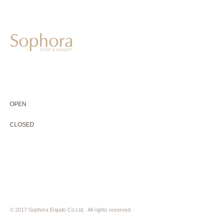
604-0931
京都市中京区二条通寺町東入ル榎木町77-1 延寿堂ビル1F
075-211-5552
enjyudo-gallery@sophora.jp
OPEN 10:00-18:30（展覧会最終日17:30迄）
OPEN
10:00-18:30（Last day of exhibition -17:30）
CLOSED 木曜定休・水曜不定休
CLOSED
Thursday +Wednesday, irregularly
※ 駐車場はございません。近隣のコインパーキングをご利用下さい
※ HP内の全ての写真の無断転用・無断転載は、禁止いたします
© 2017 Sophora Enjudo Co.Ltd. All rights reserved.