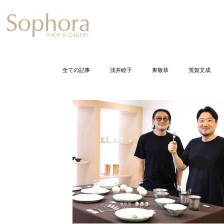
Exhibition
【Sophora20周年企
全ての記事
浅井睦子
東敬恭
荒賀文成
石井佐枝
今尾栄仁
岩崎龍二
打田
小倉智恵美
加藤丈尋
加藤千佳
加
久保裕子
黒川正樹
五月女寛
佐野