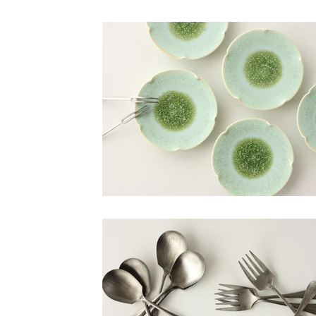
小路口力恵
杉江晶子
杉江智