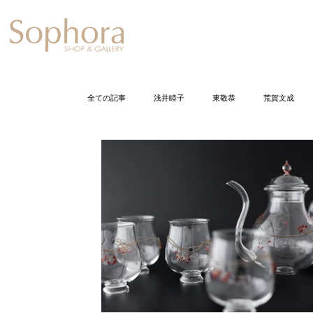
Exhibition
【Sophora20周年企
全ての記事
浅井睦子
東敬恭
荒賀文成
石井佐枝
今尾栄仁
岩崎龍二
打田
小倉智恵美
加藤丈尋
加藤千佳
加
久保裕子
黒川正樹
五月女寛
佐野