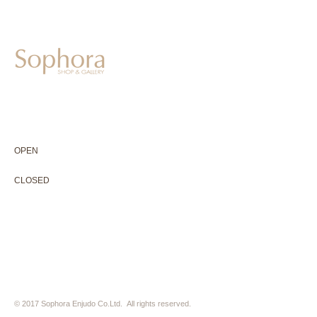
604-0931
京都市中京区二条通寺町東入ル榎木町77-1 延寿堂ビル1F
075-211-5552
enjyudo-gallery@sophora.jp
OPEN 10:00-18:30（展覧会最終日17:30迄）
OPEN
10:00-18:30（Last day of exhibition -17:30）
CLOSED 木曜定休・水曜不定休
CLOSED
Thursday +Wednesday, irregularly
※ 駐車場はございません。近隣のコインパーキングをご利用下さい
※ HP内の全ての写真の無断転用・無断転載は、禁止いたします
© 2017 Sophora Enjudo Co.Ltd. All rights reserved.