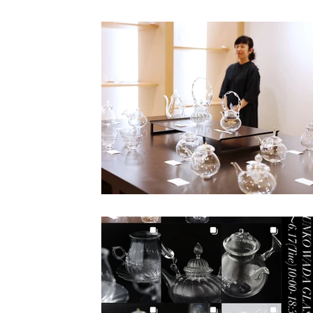
小路口力恵
杉江晶子
杉江智