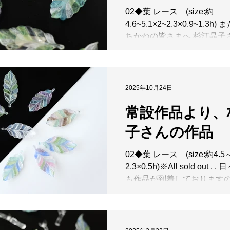
さ 三留舞 2026.3.6(Fri)～3.2
10:00-18:30（最終日17:
02◆葉 レース (size:約
10:00-18:30（最終日17:
. ３月８日は“国際女性
4.6~5.1×2~2.3×0.9~1.3h
. ３月８日は“国際女性デー
ちかねの皆さまへ 杉江晶子
謝や敬意の気持ちを込めて
軽やかで美しいレースのは
ことから、別名「mimosa
ました。数に限りがござい
ばれています。本展では「mi
る方はお早めに♪ 02◆葉 レース
yellow」をドレスコード
約4.6~5.1×2~2.3×0.9~1.3
2025年10月24日
ス・磁器の作家の皆さまに
ス (size:約4.6~5.1×2~2.3×0.9
ただきました。春を告げる
常設作品より、
#杉江晶子 #ガラス #はしおき
に、やさしく明るい色彩と
ス
表情が広がります。素材の
子さんの作品
う、明るい春のはじまりの
ひお愉しみください。 . 
02◆葉 レース (size:約4.5
３/６： 杉江・中平 ３/
2.3×0.5h)※All sold out .
も作品が到着しております
品を少しご紹介。 こちらは
さんの作品です。 昨年の杉
個展にてそっと登場してい
評いただき早々に完売。こ