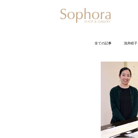
Exhibitio
全ての記事
浅井睦子
石井佐枝
今
小倉智恵美
久保裕子
黒