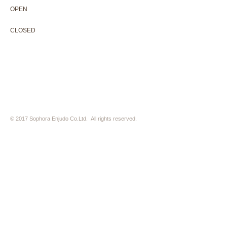
OPEN 10:00-18:30（展覧会最終日17:30迄）
OPEN
10:00-18:30（Last day of exhibition -17:30）
CLOSED 木曜定休・水曜不定休
CLOSED
Thursday +Wednesday, irregularly
※ 駐車場はございません。近隣のコインパーキングをご利用下さい
※ HP内の全ての写真の無断転用・無断転載は、禁止いたします
© 2017 Sophora Enjudo Co.Ltd. All rights reserved.