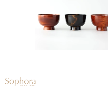
604-0931
京都市中京区二条通寺町東入ル榎木町77-1 延寿堂ビル1F
075-211-5552
enjyudo-gallery@sophora.jp