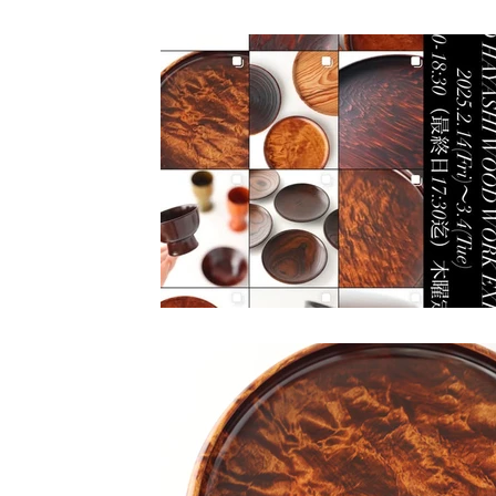
小路口力恵
杉江晶子
杉江智