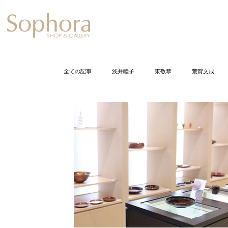
Exhibition
【Sophora20周年企
全ての記事
浅井睦子
東敬恭
荒賀文成
石井佐枝
今尾栄仁
岩崎龍二
打田
小倉智恵美
加藤丈尋
加藤千佳
加
久保裕子
黒川正樹
五月女寛
佐野