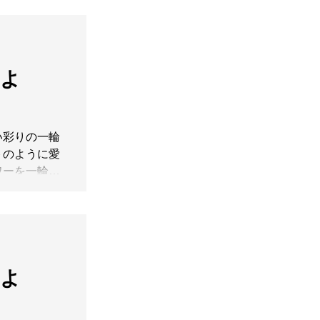
少しづつ異な
た釉薬で、絶
..
】よ
い彩りの一輪
トのように愛
ワーを一輪さ
ますように。
赤）
6h、口径
】よ