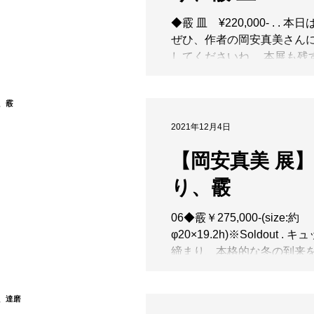
◆霰 皿 ¥220,000- . . 
ぜひ、作者の岡安真美さん
してくださいね。 本展も残
と4日間となりました。常設
けない大作の数々が並んで
ひ実物をじっくりとご覧く
うに。 . ....
2021年12月4日
【岡安真美 展
り、霰
06◆霰￥275,000-(size:約
φ20×19.2h)※Soldout .
締まり、本格的な冬の到来
さですね。そんな気候の元
で見る白はとても美しく、
にも感じます。ほのかに色