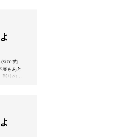
】よ
size:約
いに本展もあと
 彩りのポ
作品も、達磨
クな作品も並
くださいま
】よ