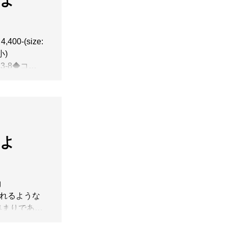
】よ
00-(size:
プ(小)
) 23-8◆コッ
】よ
約
. 流れるような
集まりである
々がリズムよ