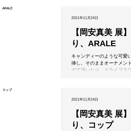
く並ぶarale。その点は、
る調合によって生み出され
妙な色彩表現を実現されてい.
2021年11月24日
【岡安真美 展
り、ARALE
キャンディーのような可愛
挿し。そのままオーナメン
でて頂いたり、ドライフラ
したり。皆様に愛でて頂け
. 左より 10-1◆ARALE（
￥20,900-(size:約φ8.2×7.
φ0.8)...
2021年11月24日
【岡安真美 展
り、コップ