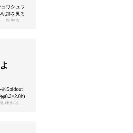
シュワシュワ
る軌跡を見る
は、岡安真美
うに並ぶドッ
の役割も果た
たっぷりとし
いただけま
】よ
※Soldout
φ8.3×2.8h)
様。旋律を辿る
の貝のように
る。見込みに
、心地よい