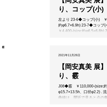
【岡安真美 展
り、コップ(小)
左より 23-6◆コップ(小) ￥4,4
約φ6.7×6.9h) 23-7◆コッ
￥4,400-(size:約φ6.5×6.8h
プ(小) ￥4,400-(size:約
φ6.7×6.8h)※Soldout ....
2021年11月26日
【岡安真美 展
り、霰
J08◆霰 ￥110,000-(size:
φ15.7×13.5h、口径φ2.2) 
曲線は、間近で見ると点の
ことに気付く。青と黒の点