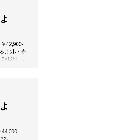
ra...
】よ
42,900-
5◆だるま(小・赤
×12h) . .
」。 新春
祝いなどにも
..
】よ
44,000-
22-