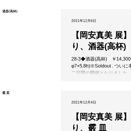
杉江晶子
杉江智
※All Soldout ....
2021年12月6日
【岡安真美 展
り、酒器(高杯)
28-3◆酒器(高杯) ￥14,300-(
φ7×5.8h)※Soldout . つ
二日間の開催となりました。
ップな作品も、白の美しい
や林檎、金魚などのユニー
ぶ岡安真美展を、ぜひご覧
せ。 . ....
2021年12月4日
【岡安真美 展
り、霰 皿