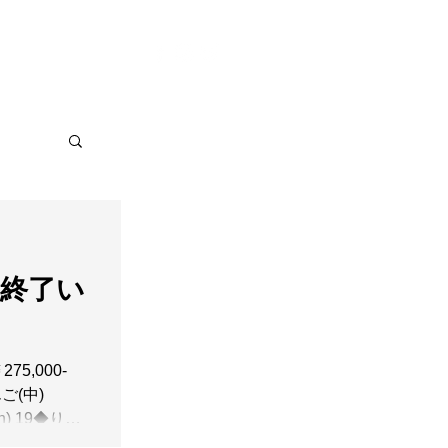
ontact
More
】終了い
優紀子
5,000-
◆りんご(中)
19h) 19◆りん
0×10.2h)