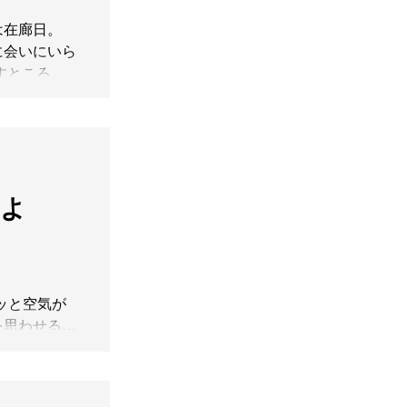
本日は在廊日。
に会いにいら
すところあ
ではご覧頂
おります。ぜ
ださいますよ
】よ
 キュッと空気が
を思わせる寒
、温かな部屋
神秘的なもの
づくこちらの