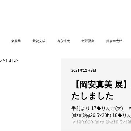
n
【Sophora20周年企画展 】
Gallery
Schedule
C
東敬恭
荒賀文成
有永浩太
飯野夏実
井倉幸太郎
尾栄仁
岩崎龍二
打田翠
種田真紀
大石早矢香
岡安真美
2021年12月9日
【岡安真美 展
加藤丈尋
加藤千佳
加藤美樹
金田萌永
加納有芙子
木戸
たしました
手前より 17◆りんご(大) ￥27
川正樹
五月女寛
佐野猛
佐野曜子
澤克典
重松康夫
(size:約φ26.5×28h) 18
￥198,000-(size:約φ18.5×
ご(小) ￥165,000-(size:約φ1