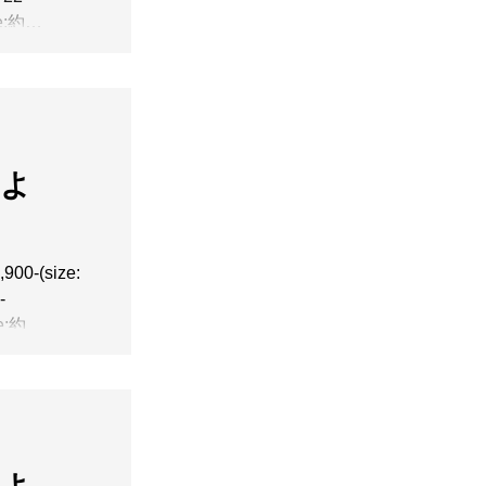
e:約
e:約
】よ
0-(size:
-
e:約
8◆ARALE
5h、口径