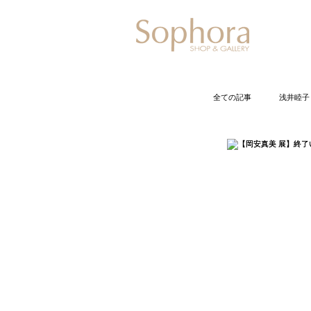
Exhibitio
全ての記事
浅井睦子
石井佐枝
今
小倉智恵美
久保裕子
黒