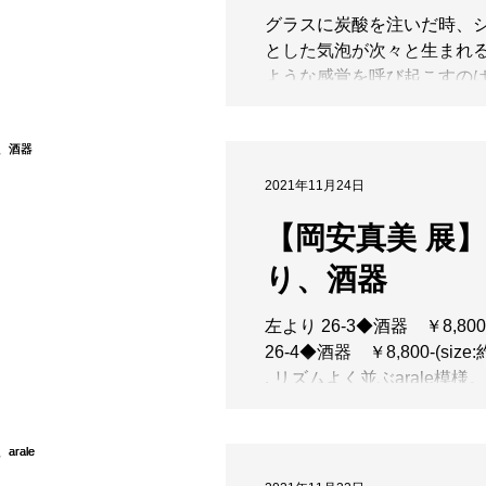
グラスに炭酸を注いだ時、
とした気泡が次々と生まれ
ような感覚を呼び起こすの
さんの「コップ」。泡のよ
トは、持った時に滑り止め
してくれるので、安心して
た飲み物を入れてお愉しみ
2021年11月24日
す。お好きなドット模様を...
【岡安真美 展
り、酒器
左より 26-3◆酒器 ￥8,800-
26-4◆酒器 ￥8,800-(size:約
. リズムよく並ぶarale模
ように眺めていると、天然
有機質なもののも思えてく
広がる結晶釉に酒が重なり
宵...