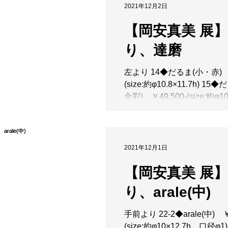
作品は、胴体の下部に真っ白のa
2021年12月2日
【岡安真美 展
り、達磨
左より 14◆だるま(小・赤) ￥
(size:約φ10.8×11.7h) 1
金彩) ￥49,500-(size:約φ10.7
縁起物として知られる「達磨
のお祝い、新築祝いや開業
是非お選びいただけますと嬉.
2021年12月1日
【岡安真美 展
り、arale(中)
手前より 22-2◆arale(中) ￥
(size:約φ10×12.7h、口径φ1) 